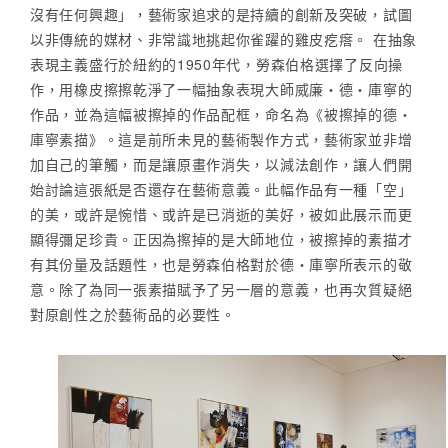
沒有任何興趣」，藝術家追求的是持續的創新及突破，試圖
以非傳統的媒材、非常識地挑起你雀躍的雞皮疙瘩。 在抽象
表現主義盛行於紐約的1950年代，勞森伯格選擇了反向操
作，用橡皮擦擦乾淨了一幅抽象表現大師威廉‧德‧庫寧的
作品，並為這幅被擦掉的作品配框，命名為《被擦掉的德‧
庫寧素描》。這是前所未見的藝術製作方式，藝術家並非增
加自己的筆觸，而是讓原畫作消失，以減法創作，讓人們開
始討論這張紙是否還存在藝術意義。此幅作品有一種「空」
的美，或許是惋惜、或許是已消逝的美好，被如此展示而更
顯得彌足珍貴。正因為擦掉的是大師地位，被擦掉的素描才
有其份量及話題性，也是勞森伯格對於德‧庫寧所表示的敬
意。除了為同一張素描賦予了另一層的意義，也再次質疑絕
對原創性之於藝術品的必要性。