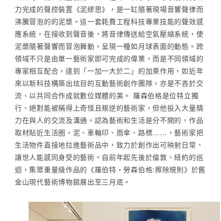
力完成的聲控裝置《泥繆思》，是一缸隨著現場音響聲律而
沸騰冒泡的的泥漿。這一套耗費工程科技專業技能的聲效感
應系統，在接收到聲音後，將音律傳送給空氣壓縮系統，使
泥漿隨著聲響而冒泡舞動，呈現一種如月球表面的動態。跨
領域不只是由單一藝術家即可完成的偉業，而是不同領域的
專家相互配合，達到「一加一大於二」的加乘作用，如近年
來以新科技構築出炫目的互動藝術創作團隊，亦是不吝於交
流、以共同合作成就數位媒體的美。 羅森伯格是位特立獨
行、絕對能被稱得上奇怪且叛逆的藝術家，但他投入大量精
力在與人的交流及溝通。認為藝術和生活是分不開的，作品
取材貼近生活圈，泥、車輪印、雨傘、路標……，藝術家把
生活物件直接地拉進藝術品中，致力於創作出可映射日常、
讓世人能感同身受的藝術。自前年起先後於倫敦、紐約的巡
迴，集眾重量級作品的《羅伯特‧勞森伯格:擦除規則》於舊
金山現代藝術博物館展出至三月底。