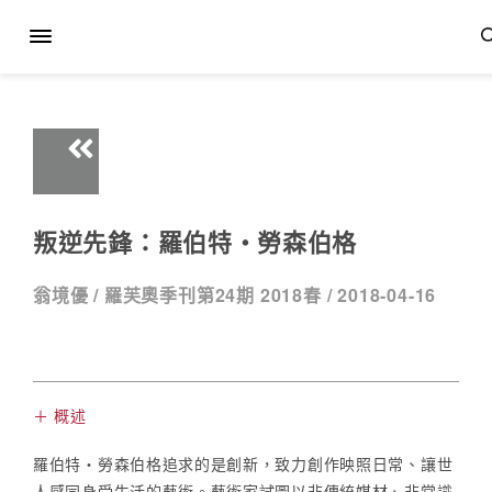
叛逆先鋒：羅伯特・勞森伯格
翁境優 /
羅芙奧季刊第24期 2018春 /
2018-04-16
＋ 概述
羅伯特・勞森伯格追求的是創新，致力創作映照日常、讓世
人感同身受生活的藝術。藝術家試圖以非傳統媒材、非常識