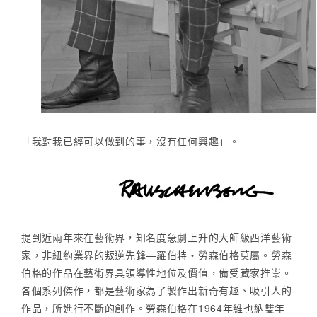
「我對我已經可以做到的事，沒有任何興趣」。
提到近兩年來在藝術界，知名度急劇上升的大師級西洋藝術
家，非紐約業界的叛逆先鋒—羅伯特‧勞森伯格莫屬。勞森
伯格的作品在藝術界具領導性地位及價值，備受藏家推崇。
各個系列傑作，都是藝術家為了製作出新奇有趣、吸引人的
作品，所進行不斷的創作。勞森伯格在1964年維也納雙年