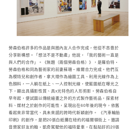
勞森伯格許多的作品是與圈內友人合作完成，他從不吝嗇於
分享新構想。「想法不是不動產」他說，「我的藝術一直是
與人們的合作」。《無題（兩個勞森伯格）》，是羅伯特‧
勞森伯格和同為藝術家的前妻蘇珊‧維爾合力完成。他們互
為模特兒和創作者，拿大燈作為繪圖工具、利用光線作為上
色顏料，一人躺在紙上、一人控制光線，使藍圖紙在曝光之
下，顯出具攝影性質、具x光特色的人形剪影。勞森伯格自
早年起，便試圖以傳統繪畫之外的方式製作藝術品，探索材
料、媒材之於創作的可能性，呈現出在60年後的現今，依舊
看起來非常當代、具未來感的跨時代新穎創作。 《汽車輪胎
印刷》的創作，是把20張白紙攤在紐約的福爾頓街上，邀請
音樂家好友約翰‧凱奇駕駛他的福特愛車，在黏貼好的20張