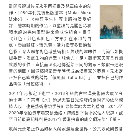
離開具體派後元永重回插畫及兒童繪本的創
作，1980年代先後出版繪本《Moko Moko
Moko》、《麗莎重生》等出版物備受好
評。繪本時期的作品，以童趣的亮麗色彩和
積木般的幾何圖型帶來趣味性組合。畫作
《紅色，紅色與紅色四方形》在柔和的白
底，疊加豔紅、螢光黃、活力橙等多種飽和
色彩，令人聯想對色域藝術相互輝映的趣味性，而簡化如機
械手臂、海底生物的造型，想像力十足。藝術家天真具有幽
默感的個性，直接而溫柔地傳遞給不同的觀眾。類似卡通漫
畫的構圖，圓滿藝術家青年時代成為漫畫家的夢想。元永定
正把自己幽默的稱為「傻瓜派（aho ha）」，並把自己的作
品叫做「滑稽藝術」。
2011年元永定正逝世，2013年紐約古根漢美術館大展至今
逾十年，而當時《水》透過天窗日光煥發的繽紛光彩依然深
植人心，也是藝術家親手設計最後留給大眾的禮物。2015至
2020年間拍賣市場交易活絡，持續創下藝術家個人紀錄，截
至目前最高紀錄則是2017年香港拍賣的成交價港幣1千萬。
收藏元永定正作品的私人藏家遍及全世界，公共收藏則包含