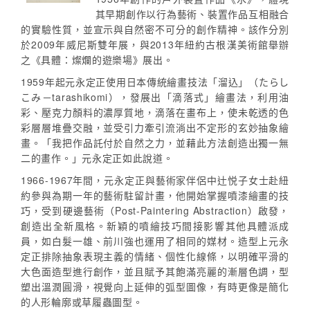
其早期創作以行為藝術、裝置作品互相融合
的實驗性質，並宣示與自然密不可分的創作精神。該作分別
於2009年威尼斯雙年展，與2013年紐約古根漢美術館舉辦
之《具體：燦爛的遊樂場》展出。
1959年起元永定正使用日本傳統繪畫技法「溜込」（たらし
こみ－tarashikomi），發展出「滴落式」繪畫法，利用油
彩、壓克力顏料的濃厚質地，滴落在畫布上，使未乾透的色
彩層層堆疊交融，並受引力牽引流淌出不定形的玄妙抽象繪
畫。「我把作品託付於自然之力，並藉此方法創造出獨一無
二的畫作。」元永定正如此說道。
1966-1967年間，元永定正與藝術家伴侶中辻悦子女士赴紐
約參與為期一年的藝術駐留計畫，他開始掌握噴漆繪畫的技
巧，受到硬邊藝術（Post-Paintering Abstraction）啟發，
創造出全新風格。新穎的噴繪技巧間接影響其他具體派成
員，如白髮一雄、前川強也運用了相同的媒材。造型上元永
定正排除抽象表現主義的情緒、個性化線條，以明確平滑的
大色面造型進行創作，並且賦予其飽滿亮麗的漸層色調，型
塑出溫潤圓滑，視覺向上延伸的弧型圖像，有時更像是簡化
的人形輪廓或草履蟲圖型。