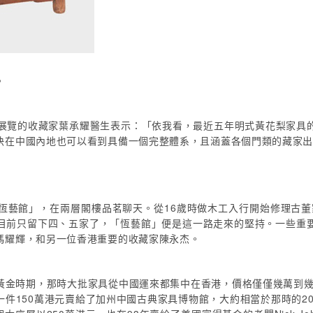
。
公開展覽的收藏家葉承耀醫生表示：「依我看，最近五年明式黃花梨家具
快在中國內地也可以看到具備一個完整體系，且涵蓋各個門類的藏家
恆藝館」，在兩層閣樓品茗聊天。從16歲時做木工入行開始修理古董家
目前只留下四、五家了，「恆藝館」便是這一路走來的堅持。一些重
馮耀輝，和另一位香港重要的收藏家陳永杰。
黃金時期，那時大批家具從中國運來都集中在香港，價格僅僅幾萬到幾十
件150萬港元賣給了加州中國古典家具博物館，大約相當於那時的20