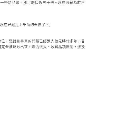
中一些精品級上漲可能接近五十倍。現在收藏為時不
，現在已經是上千萬的天價了。」
地位，瓷器和書畫的門類已經進入億元時代多年，目
有完全被反映出來，潛力很大。收藏品項廣闊，涉及