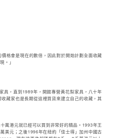
的價格會是現在的數倍，因此對於開始計劃全面收藏
出現。」
具，直到1989年，開館專營黃花梨家具，八十年
要收藏家也是長期從這裡買貨來建立自己的收藏，其
萬港元就已經可以買到非常好的精品。1993年王
萬美元；之後1996年在紐約「佳士得」加州中國古