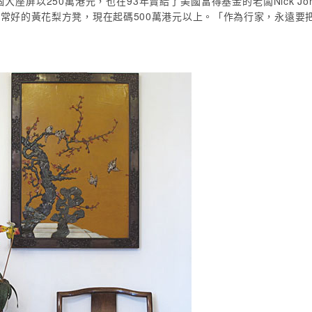
座屏以250萬港元，也在93年賣給了美國富得基金的老闆Nick Joh
對非常好的黃花梨方凳，現在起碼500萬港元以上。「作為行家，永遠