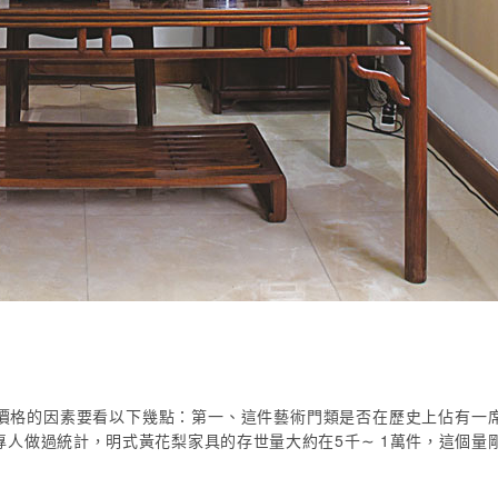
價格的因素要看以下幾點：第一、這件藝術門類是否在歷史上佔有一
人做過統計，明式黃花梨家具的存世量大約在5千∼ 1萬件，這個量