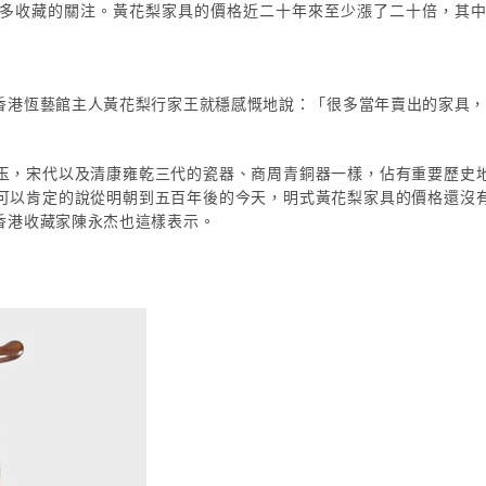
多收藏的關注。黃花梨家具的價格近二十年來至少漲了二十倍，其
香港恆藝館主人黃花梨行家王就穩感慨地說：「很多當年賣出的家具
玉，宋代以及清康雍乾三代的瓷器、商周青銅器一樣，佔有重要歷史
可以肯定的說從明朝到五百年後的今天，明式黃花梨家具的價格還沒
香港收藏家陳永杰也這樣表示。