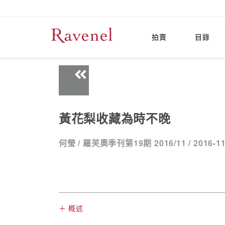
拍賣
目錄
黃花梨收藏為時不晚
何瑩 /
羅芙奧季刊第19期 2016/11 /
2016-1
＋ 概述