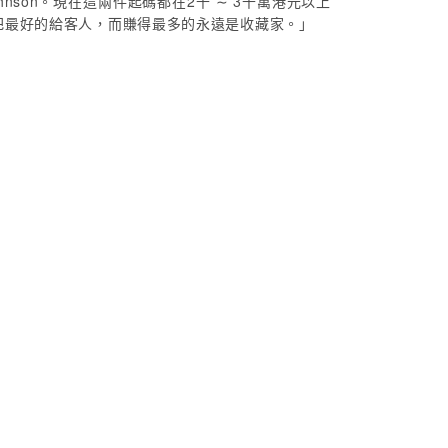
nson。現在這兩件起碼都在2千 ∼ 3千萬港元以上
要把最好的給客人，而賺得最多的永遠是收藏家。」