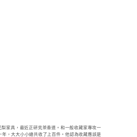
花梨家具，最近正研究茶香道。和一般收藏家專攻一
十年，大大小小總共收了上百件。他認為收藏應該是