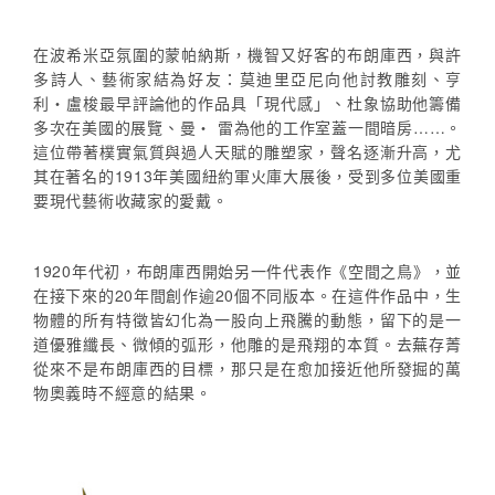
在波希米亞氛圍的蒙帕納斯，機智又好客的布朗庫西，與許
多詩人、藝術家結為好友：莫迪里亞尼向他討教雕刻、亨
利‧盧梭最早評論他的作品具「現代感」、杜象協助他籌備
多次在美國的展覽、曼‧ 雷為他的工作室蓋一間暗房……。
這位帶著樸實氣質與過人天賦的雕塑家，聲名逐漸升高，尤
其在著名的1913年美國紐約軍火庫大展後，受到多位美國重
要現代藝術收藏家的愛戴。
1920年代初，布朗庫西開始另一件代表作《空間之鳥》，並
在接下來的20年間創作逾20個不同版本。在這件作品中，生
物體的所有特徵皆幻化為一股向上飛騰的動態，留下的是一
道優雅纖長、微傾的弧形，他雕的是飛翔的本質。去蕪存菁
從來不是布朗庫西的目標，那只是在愈加接近他所發掘的萬
物奧義時不經意的結果。