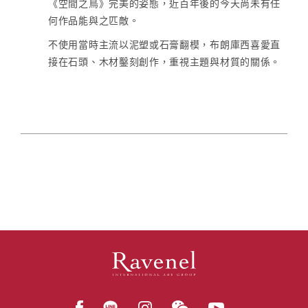
《空間之鳥》完美的姿態，近百年後的今天尚未有任
何作品能與之匹敵。
不使用當時主流以泥塑或石膏翻模，布朗庫西喜愛直
接在石頭、木材鑿刻創作，重視主題與材質的關係。