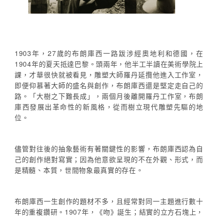
1903年，27歲的布朗庫西一路跋涉經奧地利和德國，在
1904年的夏天抵達巴黎。頭兩年，他半工半讀在美術學院上
課，才華很快就被看見，雕塑大師羅丹延攬他進入工作室，
即便仰慕著大師的盛名與創作，布朗庫西還是堅定走自己的
路。「大樹之下難長成」，兩個月後離開羅丹工作室，布朗
庫西發展出革命性的新風格，從而樹立現代雕塑先驅的地
位。
儘管對往後的抽象藝術有著關鍵性的影響，布朗庫西認為自
己的創作絕對寫實；因為他意欲呈現的不在外觀、形式，而
是精髓、本質，世間物象最真實的存在。
布朗庫西一生創作的題材不多，且經常對同一主題進行數十
年的重複鑽研。1907年，《吻》誕生；結實的立方石塊上，