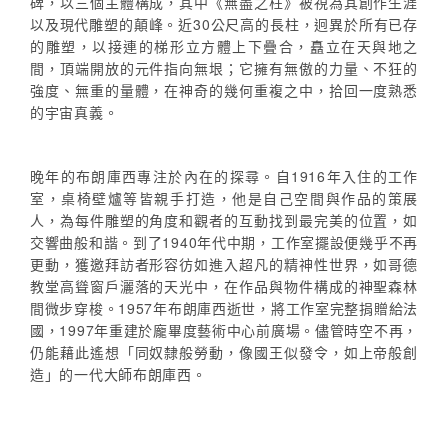
碑，以三個主體構成，其中《無盡之柱》被視為其創作生涯
以及現代雕塑的顛峰。近30公尺高的長柱，迥異於所有已存
的雕塑，以接連的梯形立方體上下疊合，矗立在天與地之
間，頂端開放的元件指向無垠；它擁有無傲的力量、不狂的
強度、無重的量體，在神奇的幾何重複之中，拾回一度熟悉
的宇宙真義。
晚年的布朗庫西專注於內在的探尋。自1916年入住的工作
室，桌椅壁爐等皆親手打造，他是自己空間與作品的策展
人，為每件雕塑的角度和觀者的互動找到最完美的位置，如
交響曲般和諧。到了1940年代中期，工作室擺設便幾乎不再
更動，獲邀拜訪者形容彷如進入超凡的精神性世界，如哥德
教堂高聳窗戶灑落的天光中，在作品與物件構成的神聖森林
間微步穿梭。1957年布朗庫西逝世，將工作室完整捐贈給法
國，1997年重建於龐畢度藝術中心前廣場。儘管時空不再，
仍能藉此遙想「同奴隸般勞動，像國王似發令，如上帝般創
造」的一代大師布朗庫西。