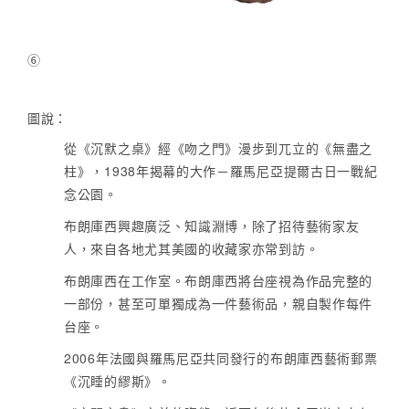
⑥
圖說：
從《沉默之桌》經《吻之門》漫步到兀立的《無盡之
柱》，1938年揭幕的大作－羅馬尼亞提爾古日一戰紀
念公園。
布朗庫西興趣廣泛、知識淵博，除了招待藝術家友
人，來自各地尤其美國的收藏家亦常到訪。
布朗庫西在工作室。布朗庫西將台座視為作品完整的
一部份，甚至可單獨成為一件藝術品，親自製作每件
台座。
2006年法國與羅馬尼亞共同發行的布朗庫西藝術郵票
《沉睡的繆斯》。