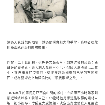
通過天真詰慧的眼睛，透過他樸實粗大的手掌，造物者蘊藏
的秘密就這麼翩翩然展開。
巴黎，二十世紀初，這裡是文藝薈萃、創意迸發的泉源；西
班牙的畢卡索、義大利人莫迪里亞尼、俄國人夏卡爾……其
中，來自羅馬尼亞鄉間，徒步穿越歐洲來到巴黎的布朗庫
西，成為藝術史上無與倫比的「現代雕塑之父」。
1876年生於羅馬尼亞西南山間的鄉村，布朗庫西小時離家到
鄰近城鎮以雜工養活自己。18歲時他用手邊能取得的素材自
製一把小提琴，令僱主大感驚豔，決定出資讓他進入克雷歐