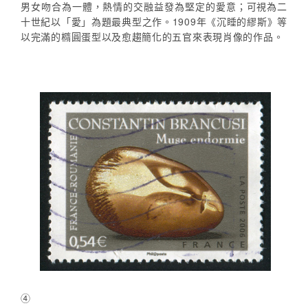
男女吻合為一體，熱情的交融益發為堅定的愛意；可視為二
十世紀以「愛」為題最典型之作。1909年《沉睡的繆斯》等
以完滿的橢圓蛋型以及愈趨簡化的五官來表現肖像的作品。
④