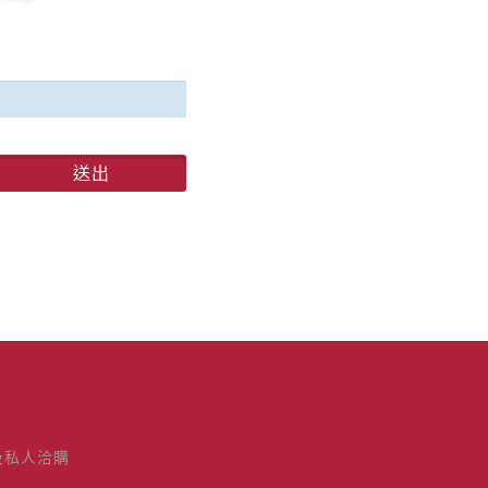
送出
及私人洽購