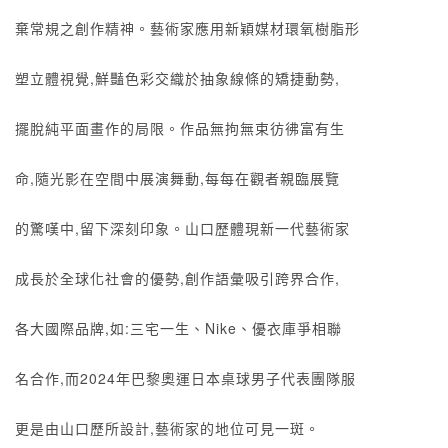
棄常規之創作精神。藝術家應用新穎媒材環氧樹脂形
塑立體視覺,鮮豔色彩交織於抽象線條的矯捷動勢,
擺脫純平面畫作的局限。作品無拘無束彷彿富有生
命,隨光影在空間中展演舞動,每每在觀者親臨展覽
的驚嘆中,留下深刻印象。山口歷體現新一代藝術家
成長於全球化社會的優勢,創作語彙吸引跨界合作,
各大國際品牌,如:三宅一生、Nike、優衣庫爭相聯
名合作,而2024年巴黎奧運日本桌球男子代表團隊服
更是由山口歷所設計,藝術家的地位可見一斑。