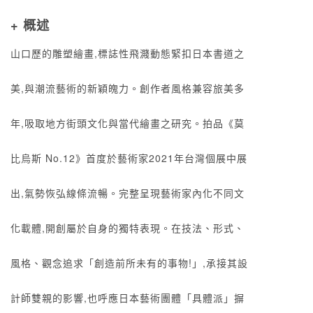
+ 概述
山口歷的雕塑繪畫,標誌性飛濺動態緊扣日本書道之
美,與潮流藝術的新穎魄力。創作者風格兼容旅美多
年,吸取地方街頭文化與當代繪畫之研究。拍品《莫
比烏斯 No.12》首度於藝術家2021年台灣個展中展
出,氣勢恢弘線條流暢。完整呈現藝術家內化不同文
化載體,開創屬於自身的獨特表現。在技法、形式、
風格、觀念追求「創造前所未有的事物!」,承接其設
計師雙親的影響,也呼應日本藝術團體「具體派」摒