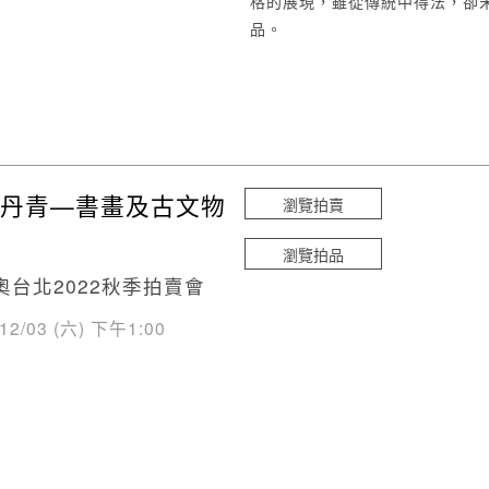
格的展現，雖從傳統中得法，卻
品。
丹青—書畫及古文物
瀏覽拍賣
瀏覽拍品
奧台北2022秋季拍賣會
/12/03 (六) 下午1:00