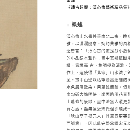
《師古超塵：溥心畬藝術精品集》
+ 概述
溥心畬山水畫兼善南北二宗，晚
雅，以瀟灑隨意、婉約典雅的風
璧曾言：「溥心畬的畫是愈小愈
的小品絹本雅作；畫中寫殘壁斷
緻，意境高 古、格調極為清雅
作上，這使得「北宗」山水減了
風。畫中山壁以枯筆澹墨細細皴
水色層層敷染，用筆雖簡賅，但
崖勾斫大膽明快，崖面略用花青
山蕭條的景緻，畫中渺無人蹤更
實右虛，雖無遠近烘托但卻能成
「秋山亭子擬元人」其筆意更突
而誠篤」，因此能完整承繼宋元