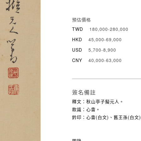
預估價格
TWD
180,000-280,000
HKD
45,000-69,000
USD
5,700-8,900
CNY
40,000-63,000
簽名備註
釋文：秋山亭子擬元人。
款識：心畬。
鈐印：心畬(白文)、舊王孫(白文)
圖錄