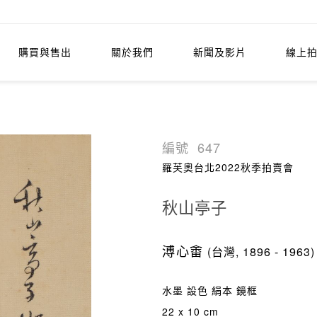
購買與售出
關於我們
新聞及影片
線上
編號
647
羅芙奧台北2022秋季拍賣會
秋山亭子
溥心畬
(台灣, 1896 - 1963)
水墨 設色 絹本 鏡框
22 x 10 cm