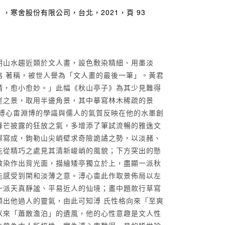
，寒舍股份有限公司，台北，2021，頁 93
期山水趨近類於文人畫，設色敷染精細、用墨淡
格 著稱，被世人譽為「文人畫的最後一筆」。黃君
精，愈小愈妙。」此幅《秋山亭子》為其少見難得
崖之景，取用半邊角景，其中摹寫林木稀疏的景
，溥心畬淵博的學識與儒人的氣質反映在他的水墨創
鋒芒披露的狂放之氣，多增添了筆試流暢的雅逸文
擦寫成，鉤勒山尖峭壁求奇險詭譎之勢，以淡赭、
能從精巧之處見其清新峻峭的風貌；下方突出的懸
敷染作出背光面，描繪矮亭獨立於上，盡顯一派秋
能感受到閑和淡薄之意。溥心畬此作取景佈局以左
一派天真靜謐、平易近人的仙境；畫中題款行草寫
顯出他過人的靈氣，由此可知溥 氏性格向來「至爽
以來「蕭散澹泊」的遺風，他的心性意趣是文人性