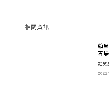
相關資訊
翰墨
專場
羅芙
2022