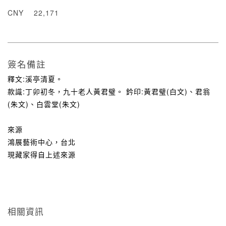
CNY
22,171
簽名備註
釋文:溪亭清夏。
款識:丁卯初冬，九十老人黃君璧。 鈐印:黃君璧(白文)、君翁
(朱文)、白雲堂(朱文)
來源
鴻展藝術中心，台北
現藏家得自上述來源
相關資訊