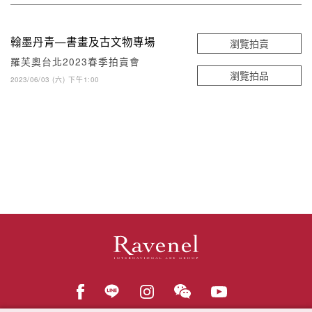
翰墨丹青—書畫及古文物專場
瀏覽拍賣
羅芙奧台北2023春季拍賣會
瀏覽拍品
2023/06/03 (六) 下午1:00