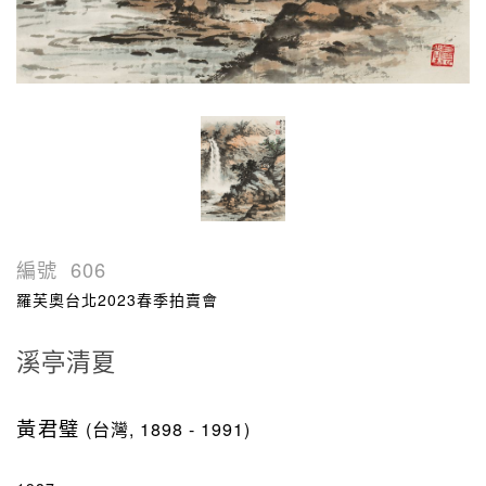
編號
606
羅芙奧台北2023春季拍賣會
溪亭清夏
黃君璧
(台灣, 1898 - 1991)