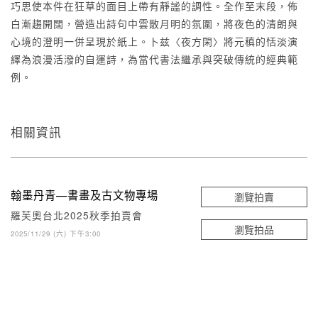
巧思使本件在狂草的面目上帶有靜謐的調性。全作至末段，佈
白漸趨開闊，營造出詩句中雲散月明的氛圍，將夜色的清朗與
心境的澄明一併呈現於紙上。卜兹〈夜方閑〉將元稹的恬淡演
繹為浪漫活潑的自運詩，為當代書法繼承與突破傳統的經典範
例。
相關資訊
翰墨丹青—書畫及古文物專場
瀏覽拍賣
羅芙奧台北2025秋季拍賣會
瀏覽拍品
2025/11/29 (六) 下午3:00