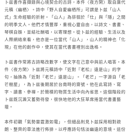
卜兹書作喜擷錄與心境契合的古詩，本件〈夜方閑〉取自唐代
元稹〈幽栖〉。詩中「野人自愛幽栖所」可謂是卜兹「山人
式」生命經驗的折射。「山人」為徘徊於「仕」與「隱」之間
的明季文人。他們才情豐厚，重視心靈自由，以詩文、書畫、
琴棋自娛，並結社酬唱，以寄理想。從卜兹的經驗、生活以及
人際網絡來看，他亦是一位當代「山人」，山人的精神也「化
現」在他的創作中，使其在當代書畫裡別出逸格。
卜兹書作常將古詩略改數字，使文字在己意中與前人唱答。本
件〈夜方閑〉卜兹將元稹詩中「近對『老松』遠是山」的字
句，抽換為「近對『老芒』遠是山」。「老芒」一字源自「老
芒樹屋」，為卜兹後期居於台南時的齋號。他在此寫詩、寫
字、讀書、參禪，於簡樸的物質生活中向內省思。這個階段的
卜兹既沉澱又蓄勢待發，很快地他的大狂草席捲當代書畫藝
壇。
本件初觀「氣勢雷霆激如電」，但細品則見卜兹採用相對疏
朗、整齊的章法進行佈排，以呼應詩句恬淡幽遠的意境。這份