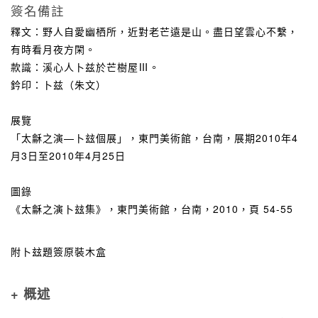
簽名備註
釋文：野人自愛幽栖所，近對老芒遠是山。盡日望雲心不繫，
有時看月夜方閑。
款識：溪心人卜兹於芒樹屋Ⅲ。
鈐印：卜兹（朱文）
展覽
「太龢之演—卜玆個展」，東門美術館，台南，展期2010年4
月3日至2010年4月25日
圖錄
《太龢之演卜玆集》，東門美術館，台南，2010，頁 54-55
附卜玆題簽原裝木盒
+ 概述