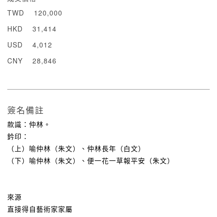
TWD
120,000
HKD
31,414
USD
4,012
CNY
28,846
簽名備註
款識：仲林。
鈐印：
（上）喻仲林（朱文）、仲林長年（白文）
（下）喻仲林（朱文）、便一花一草報平安（朱文）
來源
直接得自藝術家家屬