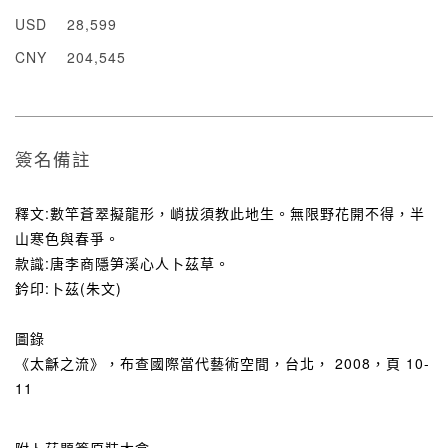
USD
28,599
CNY
204,545
簽名備註
釋文:數竿蒼翠擬龍形，峭拔須教此地生。無限野花開不得，半
山寒色與春爭。
款識:唐李商隱笋溪心人卜茲草。
鈐印:卜茲(朱文)
圖錄
《太龢之流》，布查國際當代藝術空間，台北， 2008，頁 10-
11
附卜茲題簽原裝木盒