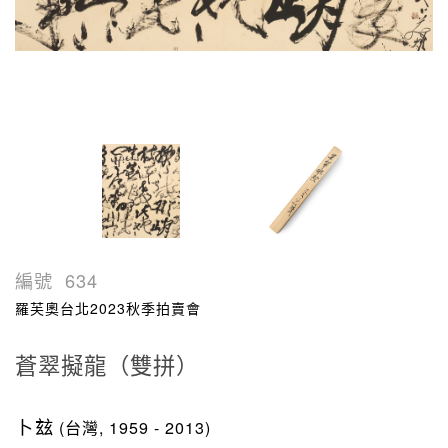
編號
634
羅芙奧台北2023秋季拍賣會
蒼翠擬龍（雙拼）
卜玆
(台灣, 1959 - 2013)