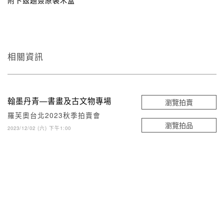
相關資訊
翰墨丹青—書畫及古文物專場
瀏覽拍賣
羅芙奧台北2023秋季拍賣會
瀏覽拍品
2023/12/02 (六) 下午1:00