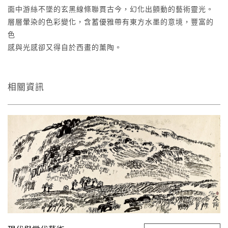
面中游絲不墜的玄黑線條聯貫古今，幻化出顫動的藝術靈光。
層層暈染的色彩變化，含蓄優雅帶有東方水墨的意境，豐富的
色
感與光感卻又得自於西畫的薰陶。
相關資訊