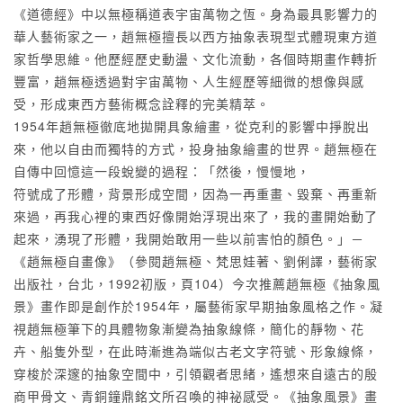
《道德經》中以無極稱道表宇宙萬物之恆。身為最具影響力的
華人藝術家之一，趙無極擅長以西方抽象表現型式體現東方道
家哲學思維。他歷經歷史動盪、文化流動，各個時期畫作轉折
豐富，趙無極透過對宇宙萬物、人生經歷等細微的想像與感
受，形成東西方藝術概念詮釋的完美精萃。
1954年趙無極徹底地拋開具象繪畫，從克利的影響中掙脫出
來，他以自由而獨特的方式，投身抽象繪畫的世界。趙無極在
自傳中回憶這一段蛻變的過程：「然後，慢慢地，
符號成了形體，背景形成空間，因為一再重畫、毀棄、再重新
來過，再我心裡的東西好像開始浮現出來了，我的畫開始動了
起來，湧現了形體，我開始敢用一些以前害怕的顏色。」－
《趙無極自畫像》（參閱趙無極、梵思娃著、劉俐譯，藝術家
出版社，台北，1992初版，頁104）今次推薦趙無極《抽象風
景》畫作即是創作於1954年，屬藝術家早期抽象風格之作。凝
視趙無極筆下的具體物象漸變為抽象線條，簡化的靜物、花
卉、船隻外型，在此時漸進為端似古老文字符號、形象線條，
穿梭於深邃的抽象空間中，引領觀者思緒，遙想來自遠古的殷
商甲骨文、青銅鐘鼎銘文所召喚的神祕感受。《抽象風景》畫