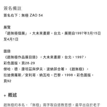
簽名備註
簽名右下：無極 ZAO 54
展覽
「趙無極個展」，大未來畫廊，台北，展期自1997年3月15日
至4月1日
圖錄
《趙無極作品展目錄》，大未來畫廊，台北，1997，
彩色圖版，頁28-29
傑哈．德．康坦茲與伊夫．波納菲合著，《趙無極》，
拉迪佛羅斯／安利哥．納瓦哈，巴黎，1998，彩色圖版，
頁92
+ 概述
趙無極的本名，「無極」兩字取自道教思想，最早出自於老子