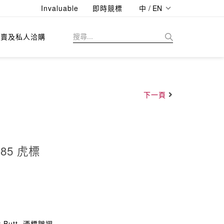
Invaluable
即時競標
中 / EN
拍賣及私人洽購
下一頁
985 虎標
y Butt, 酒標皺褶