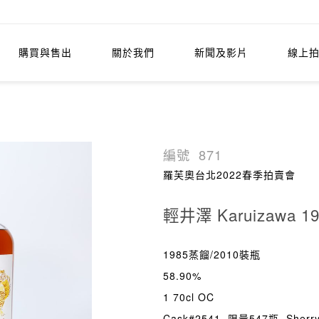
購買與售出
關於我們
新聞及影片
線上
編號
871
羅芙奧台北2022春季拍賣會
輕井澤 Karuizawa 1
1985蒸餾/2010裝瓶
58.90%
1 70cl OC
Cask#2541, 限量547瓶, Sherr