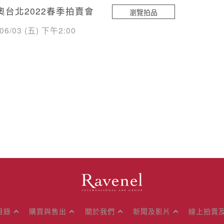
奧台北2022春季拍賣會
瀏覽拍品
/06/03 (五) 下午2:00
目錄
購買與售出
關於我們
新聞及影片
線上拍賣