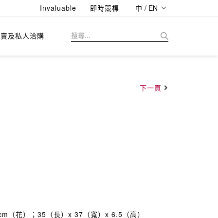
Invaluable
即時競標
中 / EN
拍賣及私人洽購
下一頁
cm（花）；35（長）x 37（寬）x 6.5（高）