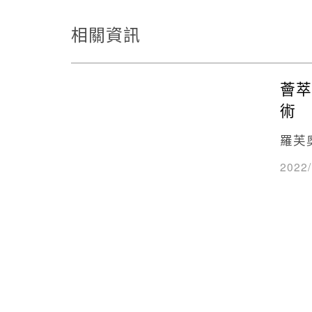
相關資訊
薈萃
術
羅芙
2022