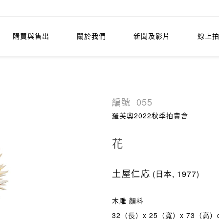
購買與售出
關於我們
新聞及影片
線上
編號
055
羅芙奧2022秋季拍賣會
花
土屋仁応
(日本, 1977)
木雕 顏料
32（長）x 25（寬）x 73（高）