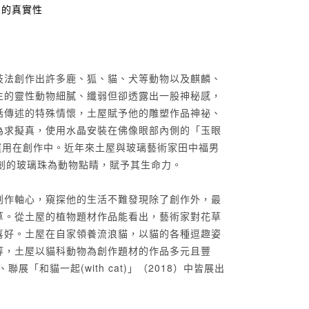
作品的真實性
技法創作出許多鹿、狐、貓、犬等動物以及麒麟、
生的靈性動物細膩、纖弱但卻透露出一股神秘感，
話傳述的特殊情懷，土屋賦予他的雕塑作品神祕、
為求擬真，使用水晶安裝在佛像眼部內側的「玉眼
土屋運用在創作中。近年來土屋與玻璃藝術家田中福男
，用獨創的玻璃珠為動物點睛，賦予其生命力。
創作軸心，窺探他的生活不難發現除了創作外，最
草。從土屋的植物題材作品能看出，藝術家對花草
喜好。土屋在自家領養流浪貓，以貓的各種逗趣姿
等，土屋以貓科動物為創作題材的作品多元且豐
展「和貓一起(with cat)」（2018）中皆展出