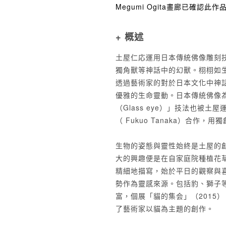
Megumi Ogita畫廊已確認此
+ 概述
土屋仁応運用日本傳統佛像雕刻
獨角獸等神話中的幻獸。栩栩如
透過藝術家的對於日本文化中神
優雅的生命靈動。日本傳統佛像
（Glass eye）」技法也被
（ Fukuo Tanaka）合作
生物的姿態與靈性始終是土屋的
大的興趣便是在自家庭院種植花
精細地描寫，始於平日的觀察與
勢作為靈感來源。包括豹、獅子
富，個展「貓的集会」（2015）、聯
了藝術家以貓為主題的創作。