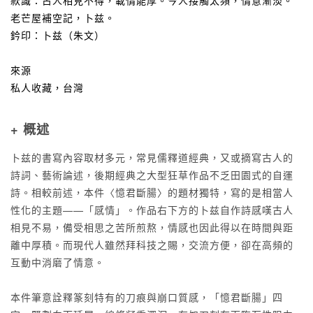
款識：古人相見不得，載情能厚。今人接觸太頻，情意漸淡。
老芒屋補空記，卜兹。
鈐印：卜兹（朱文）
來源
私人收藏，台灣
+ 概述
卜兹的書寫內容取材多元，常見儒釋道經典，又或摘寫古人的
詩詞、藝術論述，後期經典之大型狂草作品不乏田園式的自運
詩。相較前述，本件〈憶君斷腸〉的題材獨特，寫的是相當人
性化的主題——「感情」。作品右下方的卜兹自作詩感嘆古人
相見不易，備受相思之苦所煎熬，情感也因此得以在時間與距
離中厚積。而現代人雖然拜科技之賜，交流方便，卻在高頻的
互動中消磨了情意。
本件筆意詮釋篆刻特有的刀痕與崩口質感，「憶君斷腸」四