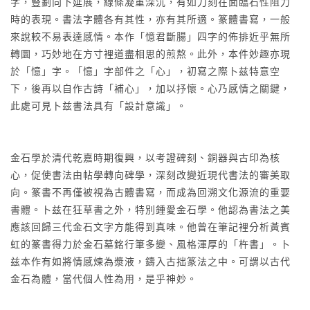
字，豎劃向下延展，線條凝重深沉，有如刀刻在面臨石性阻力
時的表現。書法字體各有其性，亦有其所適。篆體書寫，一般
來說較不易表達感情。本作「憶君斷腸」四字的佈排近乎無所
轉圜，巧妙地在方寸裡道盡相思的煎熬。此外，本件妙趣亦現
於「憶」字。「憶」字部件之「心」，初寫之際卜兹特意空
下，後再以自作古詩「補心」，加以抒懷。心乃感情之關鍵，
此處可見卜兹書法具有「設計意識」。
金石學於清代乾嘉時期復興，以考證碑刻、銅器與古印為核
心，促使書法由帖學轉向碑學，深刻改變近現代書法的審美取
向。篆書不再僅被視為古體書寫，而成為回溯文化源流的重要
書體。卜兹在狂草書之外，特別鍾愛金石學。他認為書法之美
應該回歸三代金石文字方能得到真味。他曾在筆記裡分析黃賓
虹的篆書得力於金石墓銘行筆多變、風格渾厚的「杵書」。卜
兹本作有如將情感煉為漿液，鑄入古拙篆法之中。可謂以古代
金石為體，當代個人性為用，是乎神妙。