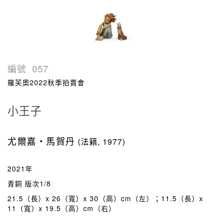
編號
057
羅芙奧2022秋季拍賣會
小王子
尤爾嘉・馬賀丹
(法籍, 1977)
2021年
青銅 版次1/8
21.5（長）x 26（寬）x 30（高）cm（左）；11.5（長）x
11（寬）x 19.5（高）cm（右）