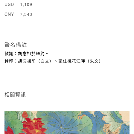
USD
1,109
CNY
7,543
簽名備註
款識：胡念祖於紐約。
鈐印：胡念祖印（白文）、家住桃花江畔（朱文）
相關資訊