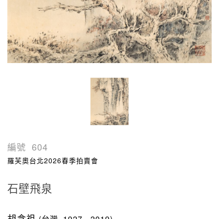
編號
604
羅芙奧台北2026春季拍賣會
石壁飛泉
胡念祖
(台灣, 1927 - 2019)