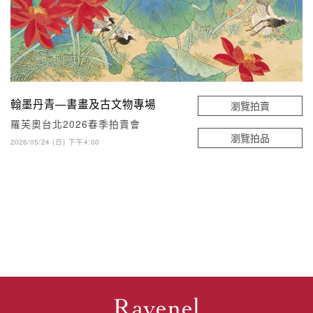
翰墨丹青—書畫及古文物專場
瀏覽拍賣
羅芙奧台北2026春季拍賣會
瀏覽拍品
2026/05/24 (日) 下午4:00