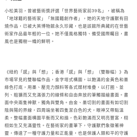
小松美羽，曾被藝術獎評選「世界藝術家前39名」，被稱為
「地球籍的藝術家」「無國籍創作者」，她的天地守護獸有田
燒作品，已被大英博物館永久珍藏，也是該館所典藏的在世藝
術家作品最年輕的一位。她不僅風格獨特、備受國際矚目，畫
風也是獨樹一幟的鮮明。
《紐約「感」與「想」；香港「感」與「想」（雙聯幅）》為
市場罕見的雙聯幅作品，金字塔式構圖，以飽滿的金黃色和墨
綠色打底，用墨、壓克力顏料等各式媒材堆疊，以打圈、並
列、粗獷而又充滿張力的線條和自由奔放的筆觸描繪畫面。畫
面中央兩隻神獸，獨角與雙角。由金、墨切割的畫面有如切割
陰與陽的界線，四周端坐著四隻潔白色的犬，眼神又帶點溫
柔。整幅畫面構圖平衡而又和諧，色彩飽滿而又明亮豐富，栩
栩如生又充滿靈性。在藝術家的畫筆下，守護獸們象徵著神
靈，傳達了一種守護力量和正能量，也是保護人類和平的守護