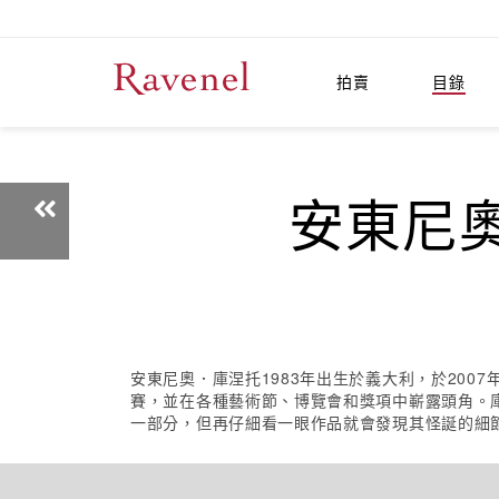
拍賣
目錄
安東尼奧．
安東尼奧．庫涅托1983年出生於義大利，於20
賽，並在各種藝術節、博覽會和獎項中嶄露頭角。
一部分，但再仔細看一眼作品就會發現其怪誕的細