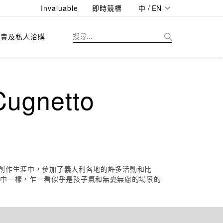
Invaluable
即時競標
中 / EN
拍賣及私人洽購
gnetto
的創作生涯中，參加了義大利各地的許多活動和比
片中一樣，乍一看似乎是孩子氣和無憂無慮的場景的