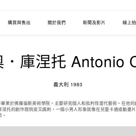
購買與售出
關於我們
新聞及影片
線上
庫涅托 Antonio Cu
義大利 1983
07年畢業於佛羅倫斯美術學院，主要研究個人和批判性當代藝術。在他
庫涅托的創作既俏皮又諷刺，一個小男人形象就像在兒童卡通或動畫
節。