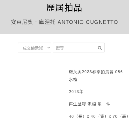
歷屆拍品
安東尼奧．庫涅托 ANTONIO CUGNETTO
羅芙奧2023春季拍賣會 086
水槍
2013年
再生塑膠 泡棉 單一件
40（長）x 40（寬）x 70（高