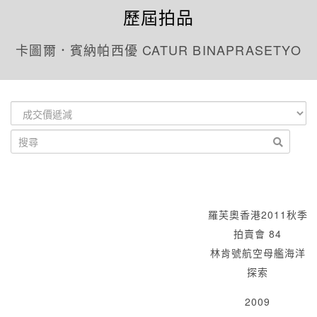
歷屆拍品
卡圖爾．賓納帕西優 CATUR BINAPRASETYO
羅芙奧香港2011秋季
拍賣會 84
林肯號航空母艦海洋
探索
2009