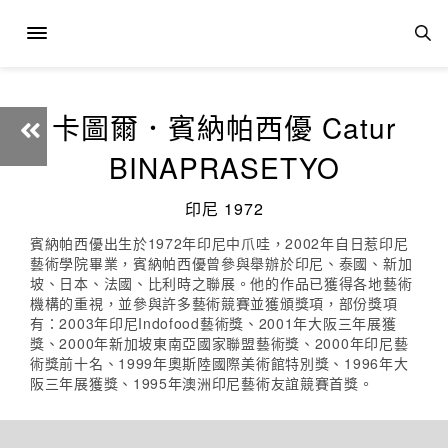
卡圖爾．賓納帕西優 Catur
BINAPRASETYO
印尼 1972
賓納帕西優出生於1972年印尼中爪哇，2002年自日惹印尼
藝術學院畢業，賓納帕西優曾參與舉辦於印尼、泰國、新加
坡、日本、法國、比利時之聯展。他的作品已獲得各地藝術
機構的重視，並參與許多藝術競賽並獲頒獎項，部份獎項
有：2003年印尼Indofood藝術獎、2001年大阪三年展獲
獎、2000年新加坡東南亞國家聯盟藝術獎、2000年印尼藝
術獎前十名、1999年奧斯陸國際美術館特別獎、1996年大
阪三年展獲獎、1995年澳洲印尼藝術友誼競賽首獎。