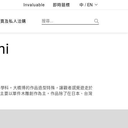
Invaluable
即時競標
中 / EN
拍賣及私人洽購
hi
保存學科。大橋博的作品造型特殊，讓觀者感覺遊走於
現主要以單件木雕創作為主。作品除了在日本、台灣