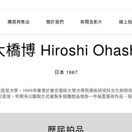
購買與售出
關於我們
新聞及影片
線上
橋博 Hiroshi Ohas
日本 1967
於東京造型大學，1999年畢業於東京藝術大學大學院美術研究科文化財
的意境。早期多以翻製方式複製多個雕塑品做為一件裝置藝術作品，
。
歷屆拍品