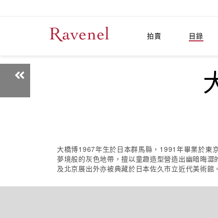
拍賣
目錄
大
大橋博1967年生於日本群馬縣，1991年畢業
夢境般的灰色地帶，擅以童趣造型營造出幽暗晦澀
及北京展出外亦被典藏於日本佐久市立近代美術館