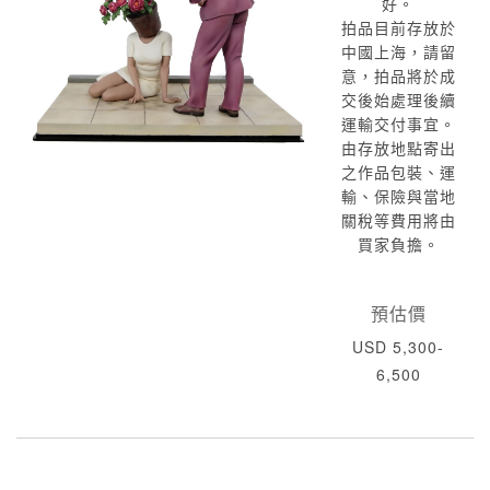
好。
拍品目前存放於
中國上海，請留
意，拍品將於成
交後始處理後續
運輸交付事宜。
由存放地點寄出
之作品包裝、運
輸、保險與當地
關稅等費用將由
買家負擔。
預估價
USD 5,300-
6,500