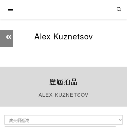
Alex Kuznetsov
歷屆拍品
ALEX KUZNETSOV