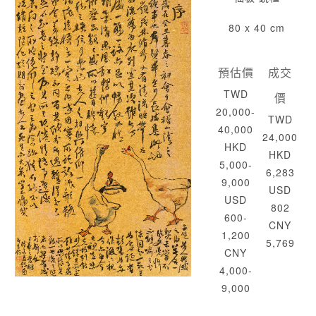
80 x 40 cm
預估價
成交
TWD
價
20,000-
TWD
40,000
24,000
HKD
HKD
5,000-
6,283
9,000
USD
USD
802
600-
CNY
1,200
5,769
CNY
4,000-
9,000