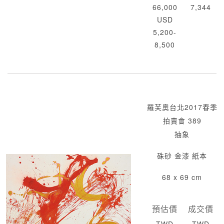
66,000
7,344
USD
5,200-
8,500
羅芙奧台北2017春季
拍賣會 389
抽象
硃砂 金漆 紙本
68 x 69 cm
預估價
成交價