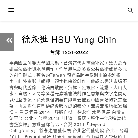
徐永進 HSU Yung Chin
台灣 1951-2022
畢業國立師範大學國文系。台灣當代書畫藝術家，致力於專
研書法藝術與水墨創作，作品屢見於多處公共藝術或是多元
的創作形式；著名的Taiwan 觀光品牌字像則由徐永進提
字，此外電影「艋舺」題字也由徐創作。他認為書法永遠不
會與時代脫節，他藉由敞開、無框、無設限、流動、大山大
水、自然、人間等各種元素讓書法創作在意象與文字之間可
以相互參透。徐永進強調要有能量去摧毀中國書法的記定框
架，再去消化這些傳統後吸收成的養分，無邊無際地揮寫暢
情。 重要個展 2014「靜觀自得」徐永進 水墨個展 台灣文
創平台 台北．台灣 2013「共演．超感．種化─徐永進當代
書藝演繹」意識畫廊台北．台灣 2011「Beyond
Calligraphy」 徐永進書藝個展 台北當代藝術館 台北．台灣
2011「Beyond 書法-徐永進 書藝展」台中靜宜大學藝術中