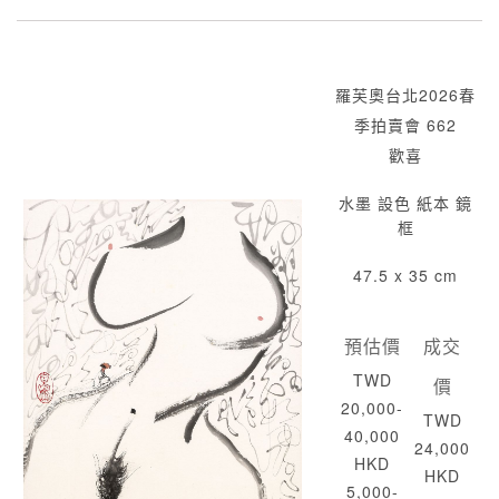
羅芙奧台北2026春
季拍賣會 662
歡喜
水墨 設色 紙本 鏡
框
47.5 x 35 cm
預估價
成交
TWD
價
20,000-
TWD
40,000
24,000
HKD
HKD
5,000-