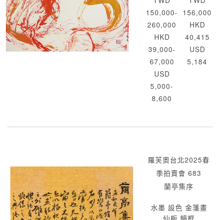
TWD
TWD
150,000-
156,000
260,000
HKD
HKD
40,415
39,000-
USD
67,000
5,184
USD
5,000-
8,600
羅芙奧台北2025春
季拍賣會 683
蘭亭集序
水墨 設色 金箋畫
仙板 鏡框