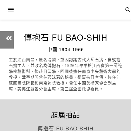
傅抱石 FU BAO-SHIH
中國 1904-1965
生於江西南昌，原名瑞麟，並因認識古代大師石濤，自號抱
石齋主人，並改名為傅抱石。1926年畢業於江西省第一師範
學校藝術科，後赴日留學，回國後擔任南京中央藝術大學的
教授。戰爭期間曾任郭沫若的秘書，從事抗日宣傳，後任江
蘇國畫院院長和南京師院教授。曾任中國美術家協會副主
席，美協江蘇省分會主席，第三屆全國政協委員。
歷屆拍品
傅抱石 FU BAO-SHIH