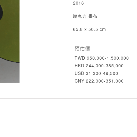
2016
壓克力 畫布
65.8 x 50.5 cm
預估價
TWD 950,000-1,500,000
HKD 244,000-385,000
USD 31,300-49,500
CNY 222,000-351,000