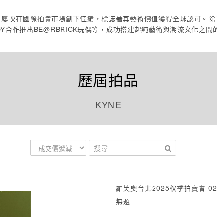
品屢次在國際拍賣市場創下佳績，標誌著其藝術價值獲得全球認可。除
OY合作推出BE@RBRICK玩偶等，成功搭建起純藝術與潮流文化之間
歷屆拍品
KYNE
羅芙奧台北2025秋季拍賣會 02
無題