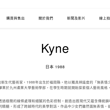
購買與售出
關於我們
新聞及影片
線上
Kyne
日本 1988
的新生代藝術家，1988年出生於福岡縣。他以獨具辨識度的「無表
畢業於九州產業大學藝術學部，在學生時期就開始探索個人藝術風格
，透過極簡的線條處理和細膩的色彩控制，創造出既現代又蘊含傳統韻味
的精髓，形成了跨越時代的美學對話。作品中少女們雖然面無表情，