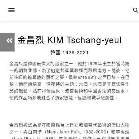
金昌烈 KIM Tschang-yeul
韓國 1929-2021
金昌烈是韓國最偉大的畫家之一。他於1929年出生於當時統
一的朝鮮北部，為了逃避共產黨政權而移居南方。隨後，他
前往紐約追尋他的藝術之夢，最終於1969年定居巴黎。在巴
黎，他開始培育一個獨特的主題：水滴。水滴是其標誌性作
品的起點，站在抒情抽象、波普藝術和中國書法的交匯處，
他的作品巧妙地融合了道家智慧、反諷和戰爭悲劇性。
金昌烈被認為是在國際舞台上建立韓國當代藝術的傑出人物
之一，與白南準（Nam-June Paik, 1932-2006）和李禹煥
（Lee Ufan, b. 1936）並駕齊驅。其作品已在世界各地展