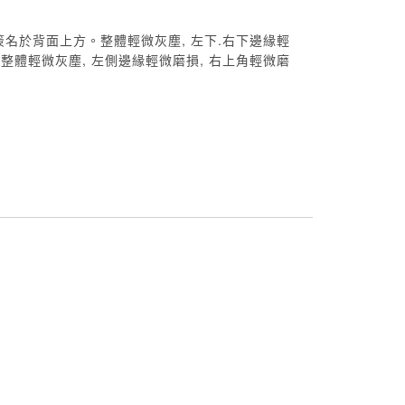
簽名於背面上方。整體輕微灰塵, 左下.右下邊緣輕
/整體輕微灰塵, 左側邊緣輕微磨損, 右上角輕微磨