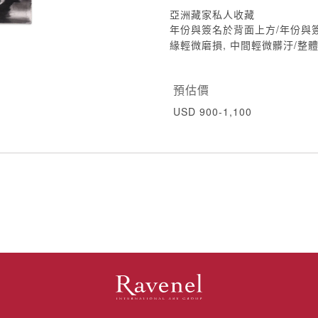
亞洲藏家私人收藏
年份與簽名於背面上方/年份與
緣輕微磨損, 中間輕微髒汙/整
預估價
USD 900-1,100