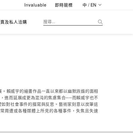
Invaluable
即時競標
中 / EN
拍賣及私人洽購
展。賴威宇的繪畫作品一直以來都以幽默詼諧的面相
，進而延展成更為混沌的焦慮集合──而賴威宇也不
譬如對社會事件的描寫與反思。藝術家刻意以炭筆這
日常周遭或各種媒體上所見的各種事件，失焦且失速