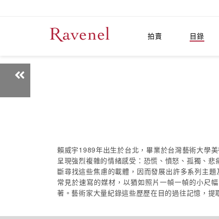
拍賣
目錄
賴威宇1989年出生於台北，畢業於台灣藝術大
呈現強烈複雜的情緒感受：恐慌、憤怒、孤獨、悲
斷尋找這些焦慮的載體，因而發展出許多系列主題
常見於速寫的媒材，以猶如照片一幀一幀的小尺幅
著。藝術家大量紀錄這些歷歷在目的過往記憶，提