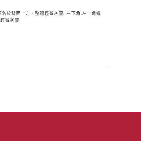
簽名於背面上方。整體輕微灰塵, 左下角.左上角邊
體輕微灰塵