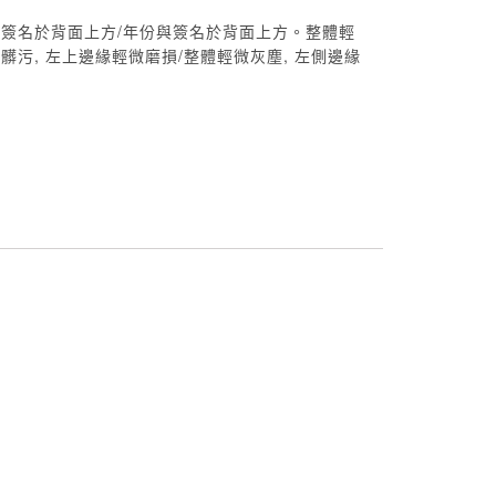
簽名於背面上方/年份與簽名於背面上方。整體輕
髒污, 左上邊緣輕微磨損/整體輕微灰塵, 左側邊緣