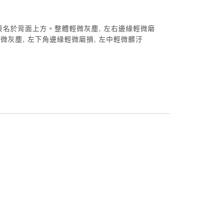
簽名於背面上方。整體輕微灰塵, 左右邊緣輕微磨
輕微灰塵, 左下角邊緣輕微磨損, 左中輕微髒汙