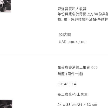
亞洲藏家私人收藏
年份與簽名於背面上方/年份與
損, 左下角輕微顏料沾黏/整體
預估價
USD 900-1,100
羅芙奧香港線上拍賣 005
無題 (兩件一組)
2014/2014
布上炭筆/布上炭筆
24 x 33 cm/24 x 33 cm