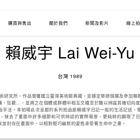
購買與售出
關於我們
新聞及影片
線上
賴威宇 Lai Wei-Yu
台灣 1989
學美術研究所，作品曾獲國立臺灣美術館典藏，並穩定舉辦個展及參加聯
痛、狂歡…，並將之在個體或群體中相互交織至於難以辨識其確切向度
及手法。本拍場此次呈獻的系列拍品是賴威宇日記一般的生活記述，
，抹去了畫面中許多細節和可供辨認的實際場景，更純粹的顯現了
取並封存在畫面中，以相對輕巧幽默的姿態承受著生命中之重。