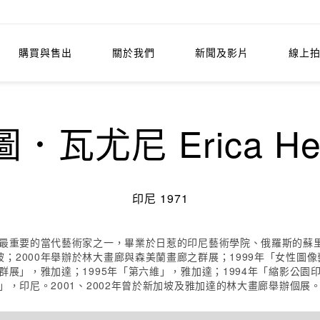
購買與售出
關於我們
新聞及影片
線上
尤尼 Erica Hes
印尼 1971
尼最重要的當代藝術家之一，畢業於日惹的印尼藝術學院、俄羅斯的蘇里
000年舉辦於林大畫廊與森美蘭畫廊之群展；1999年「女性圖像藝術群
群展」，雅加達；1995年「第六維」，雅加達；1994年「縮影公園
」，印尼。2001、2002年曾於新加坡及雅加達的林大畫廊舉辦個展