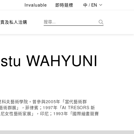
Invaluable
即時競標
中 / EN
拍賣及私人洽購
tu WAHYUNI
科夫藝術學院。曾參與2005年「當代藝術群
展」，菲律賓；1997年「At TRESORS 新
印尼女性藝術家展」，印尼；1993年「國際繪畫競賽
。