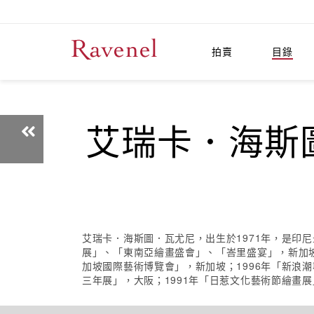
拍賣
目錄
艾瑞卡．海斯圖．瓦
艾瑞卡．海斯圖．瓦尤尼，出生於1971年，是印
展」、「東南亞繪畫盛會」、「峇里盛宴」，新加坡；2
加坡國際藝術博覽會」，新加坡；1996年「新浪潮
三年展」，大阪；1991年「日惹文化藝術節繪畫展