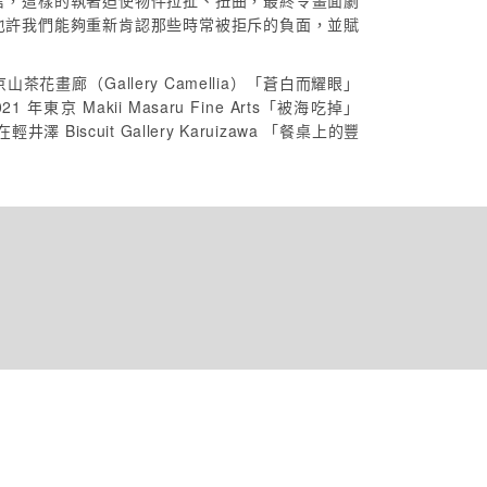
言，這樣的執著迫使物件拉扯、扭曲，最終令畫面劇
也許我們能夠重新肯認那些時常被拒斥的負面，並賦
花畫廊（Gallery Camellia）「蒼白而耀眼」
21 年東京 Makii Masaru Fine Arts「被海吃掉」
在輕井澤 Biscuit Gallery Karuizawa 「餐桌上的豐