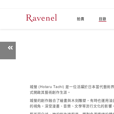
拍賣
目錄
城螢 (Hotaru Tachi) 是一位活躍於日本
式開啟其藝術創作生涯。
城螢的創作融合了繪畫與木刻雕塑，有時也運用油
的視角，深受漫畫、音樂、文學等流行文化的影響