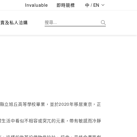
Invaluable
即時競標
中 / EN
拍賣及私人洽購
從愛知縣立旭丘高等學校畢業，並於2020年移居東京，正
常生活中看似不相容或突兀的元素，帶有敏感而冷靜