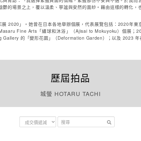
化與肯認：「我選擇緊握負面的情緒，緊握那份不安與不適。於我而
陰鬱的場景之上，覆以溫柔、寧謐與安然的面紗。藉由這樣的轉化，
展 2020」。她曾在日本各地舉辦個展，代表展覽包括：2020年東京山茶
asaru Fine Arts「繡球和沐浴」（Ajisai to Mokuyoku）個展；20
ng Gallery 的「變形花園」（Deformation Garden）；以及 2023 年
歷屆拍品
城螢 HOTARU TACHI