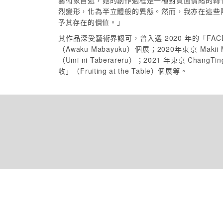
藝術家自述，她的創作過程是一種對負面情緒的轉
烈變形，化為半立體般的異態。然而，我亦在這些
予其存在的價值。」
其作品深受藝術界認可，曾入選 2020 年的「FACE
（Awaku Mabayuku）個展；2020年東京 Makii M
（Umi ni Taberareru）；2021 年東京 ChangTi
收」（Fruiting at the Table）個展等。