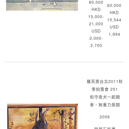
80,000
60,000
HKD
HKD
15,000-
15,544
21,000
USD
USD
1,994
2,000-
2,700
羅芙奧台北2011秋
季拍賣會 251
和守夜犬一起開
車、無重力房間
2006