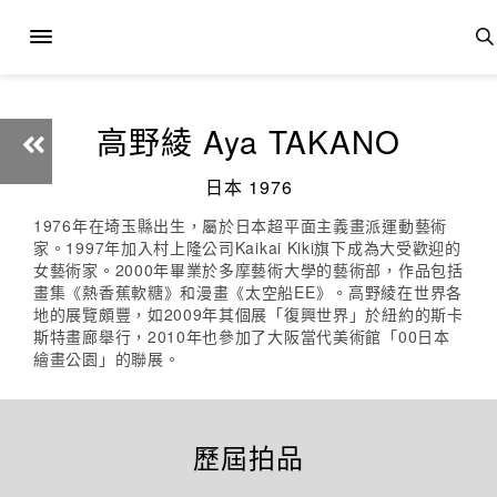
高野綾 Aya TAKANO
日本 1976
1976年在埼玉縣出生，屬於日本超平面主義畫派運動藝術
家。1997年加入村上隆公司Kaikai Kiki旗下成為大受歡迎的
女藝術家。2000年畢業於多摩藝術大學的藝術部，作品包括
畫集《熱香蕉軟糖》和漫畫《太空船EE》。高野綾在世界各
地的展覽頗豐，如2009年其個展「復興世界」於紐約的斯卡
斯特畫廊舉行，2010年也參加了大阪當代美術館「00日本
繪畫公園」的聯展。
歷屆拍品