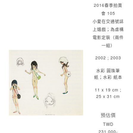
2016春季拍賣
會 105
小愛在交通號誌
上嬉戲；為虛構
電影定裝（兩件
一組）
2002 ; 2003
水彩 圓珠筆
紙；水彩 紙本
11 x 19 cm ;
25 x 31 cm
預估價
TWD
231,000-