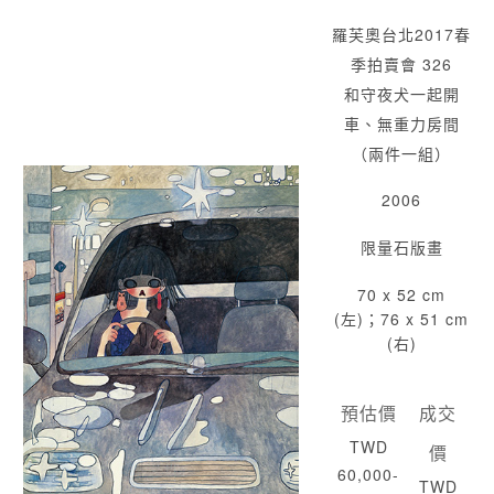
羅芙奧台北2017春
季拍賣會 326
和守夜犬一起開
車、無重力房間
（兩件一組）
2006
限量石版畫
70 x 52 cm
(左)；76 x 51 cm
(右)
預估價
成交
TWD
價
60,000-
TWD