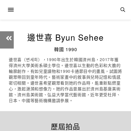
邊世喜 Byun Sehee
韓國 1990
邊世喜（변세희），1990年出生於韓國濟州島，2017年獲
得濟州大學美術系碩士學位。邊世喜以生動的色彩和大膽的
輪廓創作，有如兒童讀物和1990卡通節目中的畫風，試圖將
觀眾帶回到童年時代。藝術家畫中的敘事與兒時記憶和情感
密切相關。邊世喜希望觀眾看到她的作品時，能重新點燃童
心，激起漣漪和想像力。她的作品曾展出於濟州島基唐美術
館、濟州島美術館、弘益大學當代藝術館，近年更受杜拜、
日本、中國等藝術機構邀請參展。
歷屆拍品