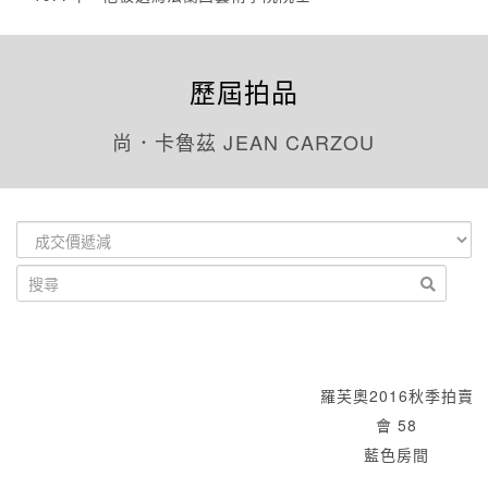
歷屆拍品
尚．卡魯茲 JEAN CARZOU
羅芙奧2016秋季拍賣
會 58
藍色房間