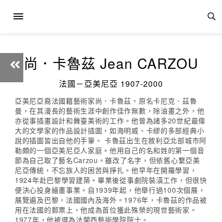
尚．卡魯茲 Jean CARZOU
法國－亞美尼亞 1907-2000
亞美尼亞裔法國籍藝術家尚．卡魯茲，原名卡尼克．茲魯
曼，在其漫長的藝術生涯中創作佳作無數，除油畫之外，他
亦從事插畫設計和舞臺美術的工作。他曾為諸多20世紀最偉
大的文學家的作品設計插圖，如海明威、卡繆的多部經典小
說的插圖皆出自他的手筆。 卡魯茲出生在敘利亞北部城市阿
勒頗的一個亞美尼亞人家庭。他用自己的名和姓的第一個音
節為自己取了藝名Carzou。雖改了名字，但依舊心繫亞美
尼亞傳統，不忘族人的困苦與掙扎。他早年在開羅學習，
1924年赴巴黎學習建築。畢業後從事劇院裝潢工作，但很快
便決心投身繪畫事業。自1939年起，他舉行過100次個展，
展覽遍及巴黎，法國國內及海外。1976年，卡魯茲的作品被
用在法國的郵票上，他成為首位獲此殊榮的現世藝術家。
1977年，他被選為法蘭西藝術學院院士。