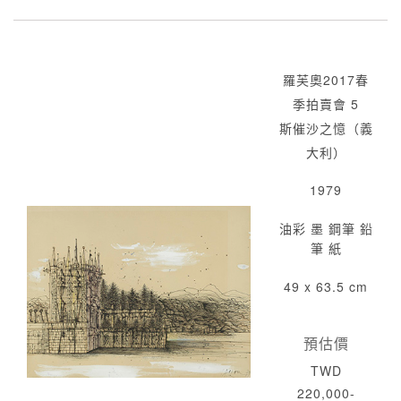
羅芙奧2017春
季拍賣會 5
斯催沙之憶（義
大利）
1979
油彩 墨 鋼筆 鉛
筆 紙
49 x 63.5 cm
預估價
TWD
220,000-