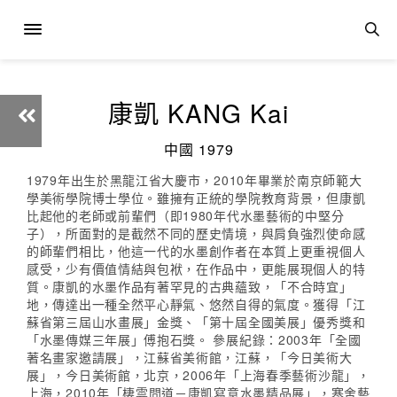
康凱 KANG Kai
中國 1979
1979年出生於黑龍江省大慶市，2010年畢業於南京師範大
學美術學院博士學位。雖擁有正統的學院教育背景，但康凱
比起他的老師或前輩們（即1980年代水墨藝術的中堅分
子），所面對的是截然不同的歷史情境，與肩負強烈使命感
的師輩們相比，他這一代的水墨創作者在本質上更重視個人
感受，少有價值情結與包袱，在作品中，更能展現個人的特
質。康凱的水墨作品有著罕見的古典蘊致，「不合時宜」
地，傳達出一種全然平心靜氣、悠然自得的氣度。獲得「江
蘇省第三屆山水畫展」金獎、「第十屆全國美展」優秀獎和
「水墨傳媒三年展」傅抱石獎。 參展紀錄：2003年「全國
著名畫家邀請展」，江蘇省美術館，江蘇，「今日美術大
展」，今日美術館，北京，2006年「上海春季藝術沙龍」，
上海，2010年「棲雲問道－康凱寫意水墨精品展」，寒舍藝