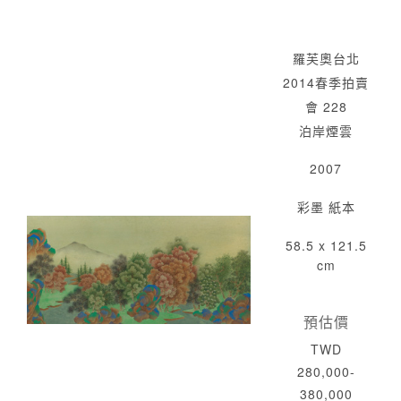
羅芙奧台北
2014春季拍賣
會 228
泊岸煙雲
2007
彩墨 紙本
58.5 x 121.5
cm
預估價
TWD
280,000-
380,000