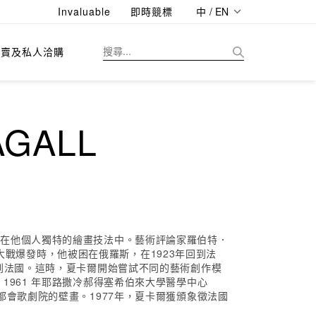
Invaluable
即時競標
中 / EN
拍賣及私人洽購
GALL
合在他個人獨特的繪畫技法中。藝術評論家羅伯特．
界大戰爆發時，他被困在俄羅斯，在1923年回到法
到法國。這時，夏卡爾開始嘗試不同的藝術創作模
961 年耶路撒冷郝得塞希伯來大學醫學中心
畫和紐約大都會歌劇院的壁畫。1977年，夏卡爾獲頒象徵法國