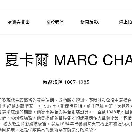
購買與售出
關於我們
新聞及影片
線上
夏卡爾 MARC CHA
俄裔法籍 1887-1985
巴黎現代主義藝術的黃金時期，成功將立體派、野獸派和象徵主義揉
型的二十世紀猶太藝術家」。1907年，離開俄羅斯，前往巴黎。第一次世
尋求庇護的期間，他從事舞台與舞台服裝設計，一直到1948年才回
計、彩繪玻璃窗。他曾為許多世界各地的建築創作大型藝術品，包括 1
edical Center）猶太教堂的彩繪玻璃窗，以及1964年巴黎劇院天花板壁
辦回顧展，這是少數傑出的藝術家才能享有的殊榮。