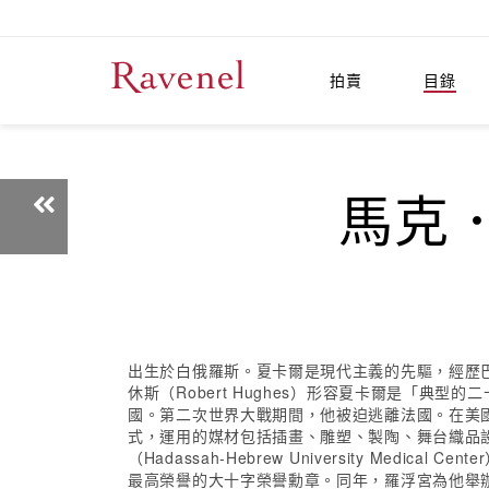
拍賣
目錄
馬克．
出生於白俄羅斯。夏卡爾是現代主義的先驅，經歷
休斯（Robert Hughes）形容夏卡爾是「典
國。第二次世界大戰期間，他被迫逃離法國。在美國
式，運用的媒材包括插畫、雕塑、製陶、舞台織品設
（Hadassah-Hebrew University M
最高榮譽的大十字榮譽勳章。同年，羅浮宮為他舉