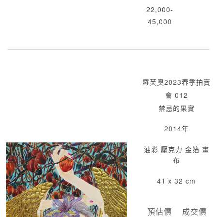
22,000-
45,000
羅芙奧2023春季拍賣
會 012
禁忌的果實
2014年
油彩 壓克力 金箔 畫
布
41 x 32 cm
預估價
成交價