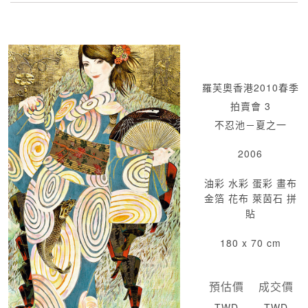
羅芙奧香港2010春季
拍賣會 3
不忍池－夏之一
2006
油彩 水彩 蛋彩 畫布
金箔 花布 萊茵石 拼
貼
180 x 70 cm
預估價
成交價
TWD
TWD