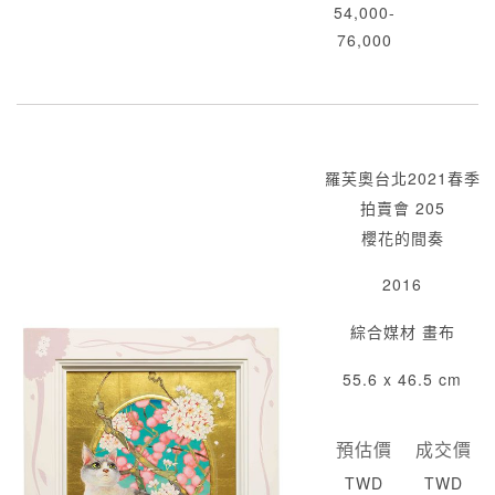
54,000-
76,000
羅芙奧台北2021春季
拍賣會 205
櫻花的間奏
2016
綜合媒材 畫布
55.6 x 46.5 cm
預估價
成交價
TWD
TWD