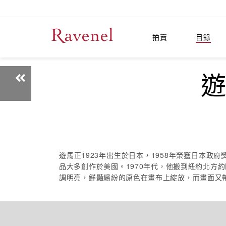
拍賣
目錄
遊
遊馬正1923年出生於日本，1958年榮獲日本
品大多創作於美國。1970年代，他搬到紐約北
調明亮，鮮豔繽紛的原色在畫布上綻放，而畫面又