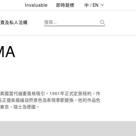
Invaluable
即時競標
中 / EN
拍賣及私人洽購
MA
美國當代繪畫風格吸引。1961年正式定居紐約，作
馬正擅長描繪自然景色及表現季節變換，他的作品色
、東京、瑞士及德國。