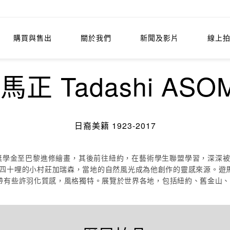
購買與售出
關於我們
新聞及影片
線上
馬正 Tadashi ASO
日裔美籍 1923-2017
政府獎學金至巴黎進修繪畫，其後前往紐約，在藝術學生聯盟學習，深深被
方約四十哩的小村莊加瑞森，當地的自然風光成為他創作的靈感來源。遊
帶有些許羽化質感，風格獨特。展覽於世界各地，包括紐約、舊金山