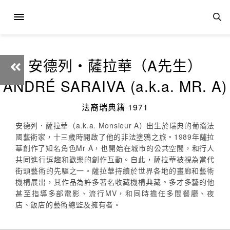
安德列‧薩拉華（A先生）
ANDRÉ SARAIVA (a.k.a. MR. A)
法裔瑞典籍 1971
安德列．薩拉華（a.k.a. Monsieur A）出生於瑞典的葡裔法
國藝術家，十三歲時開啟了他的非法塗鴉之旅。1989年薩拉
華創作了知名角色Mr A，也開始在城市的公共空間，和行人
共同進行逗趣和歡樂的創作互動。自此，薩拉華被視為當代
街頭藝術的先驅之一。薩拉華持續於世界各地的畫廊和藝術
機構展出，其作品為許多著名收藏機構典藏。多才多藝的他
甚至指導多部電影、流行MV，和同時擔任多間餐廳、夜
店、飯店的藝術總監及擁有者。