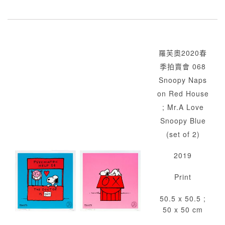
羅芙奧2020春
季拍賣會 068
Snoopy Naps
on Red House
; Mr.A Love
Snoopy Blue
(set of 2)
2019
Print
50.5 x 50.5 ;
50 x 50 cm