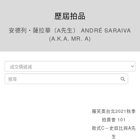
歷屆拍品
安德列‧薩拉華（A先生） ANDRÉ SARAIVA
(A.K.A. MR. A)
羅芙奧台北2021秋季
拍賣會 101
款式C－史奴比與A先
生