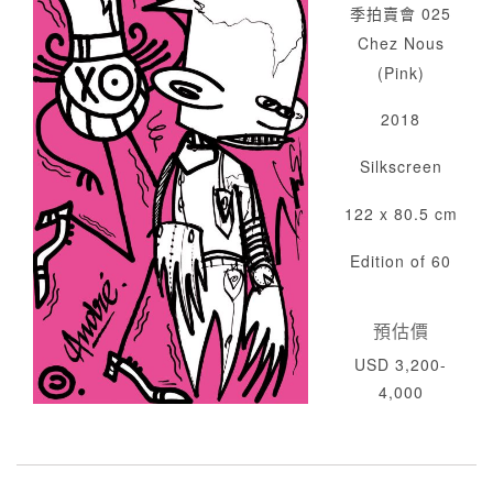
季拍賣會 025
Chez Nous
(Pink)
2018
Silkscreen
122 x 80.5 cm
Edition of 60
預估價
USD 3,200-
4,000