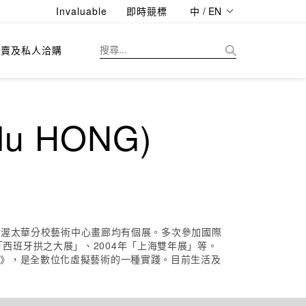
Invaluable
即時競標
中 / EN
拍賣及私人洽購
lu HONG)
大學渥太華分校藝術中心畫廊均有個展。多次參加國際
年「西班牙拱之大展」、2004年「上海雙年展」等。
實》，是全數位化虛擬藝術的一種實踐。目前生活及