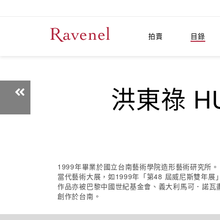
拍賣
目錄
洪東祿 HUN
1999年畢業於國立台南藝術學院造形藝術研究所
當代藝術大展，如1999年「第48 屆威尼斯雙年展
作品亦被巴黎中國世紀基金會、義大利馬可．諾瓦
創作於台南。