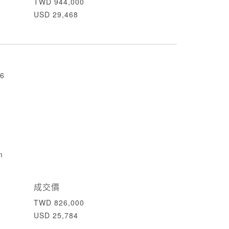
TWD 944,000
USD 29,468
6
m
成交價
TWD 826,000
USD 25,784