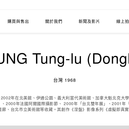
購買與售出
關於我們
新聞及影片
線上
G Tung-lu (Dong
台灣 1968
。 2002年在北美館、伊通公園、義大利當代美術館、加拿大魁北克
」、2000年法國阿爾國際攝影節、 2000年「台北雙年展」、2001
畫廊、台北市立美術館等收藏。其創作《涅盤》影像系列《虛擬即真