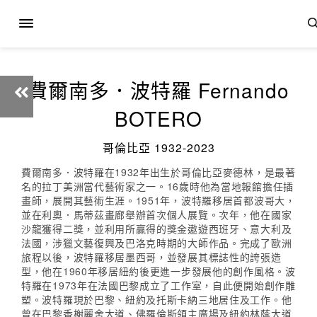
費爾南多．波特羅 Fernando
BOTERO
哥倫比亞 1932-2023
費爾南多．波特羅在1932年出生於哥倫比亞麥德林，是最著
名的拉丁美洲當代藝術家之一。16歲時他為當地報館擔任插
畫師，展開其藝術生涯。1951年，波特羅移居首都波哥大，
並在利奧．馬蒂茲畫廊舉辦首次個人展覽。次年，他在國家
沙龍獲得二獎，並利用所贏得的獎金遨遊西班牙、意大利及
法國，涉獵文藝復興及巴洛克時期的大師作品。完成了歐洲
旅程以後，波特羅移居墨西哥，並發展其標誌性的誇張造
型，他在1960年移居紐約後更進一步發展他的創作風格。波
特羅在1973年在法國巴黎成立了工作室，自此便開始創作雕
塑。波特羅現於巴黎、紐約及托斯卡納三地居住及工作。他
曾在巴黎香榭麗舍大道、佛羅倫斯領主廣場及紐約林蔭大道