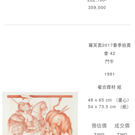
359,000
羅芙奧2017春季拍賣
會 42
鬥牛
1991
複合媒材 紙
48 x 65 cm （畫心）
54 x 73.5 cm （紙）
預估價
成交價
TWD
TWD