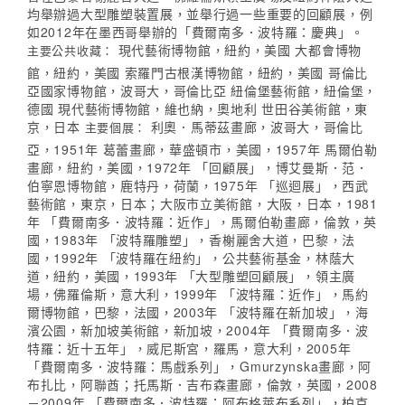
均舉辦過大型雕塑裝置展，並舉行過一些重要的回顧展，例
如2012年在墨西哥舉辦的「費爾南多．波特羅：慶典」。
現代藝術博物館，紐約，美國 大都會博物
主要公共收藏：
館，紐約，美國 索羅門古根漢博物館，紐約，美國 哥倫比
亞國家博物館，波哥大，哥倫比亞 紐倫堡藝術館，紐倫堡，
德國 現代藝術博物館，維也納，奧地利 世田谷美術館，東
京，日本
利奧．馬蒂茲畫廊，波哥大，哥倫比
主要個展：
亞，1951年 葛蕾畫廊，華盛頓市，美國，1957年 馬爾伯勒
畫廊，紐約，美國，1972年 「回顧展」，博艾曼斯．范．
伯寧恩博物館，鹿特丹，荷蘭，1975年 「巡迴展」，西武
藝術館，東京，日本；大阪市立美術館，大阪，日本，1981
年 「費爾南多．波特羅：近作」，馬爾伯勒畫廊，倫敦，英
國，1983年 「波特羅雕塑」，香榭麗舍大道，巴黎，法
國，1992年 「波特羅在紐約」，公共藝術基金，林蔭大
道，紐約，美國，1993年 「大型雕塑回顧展」，領主廣
場，佛羅倫斯，意大利，1999年 「波特羅：近作」，馬約
爾博物館，巴黎，法國，2003年 「波特羅在新加坡」，海
濱公園，新加坡美術館，新加坡，2004年 「費爾南多．波
特羅：近十五年」，威尼斯宮，羅馬，意大利，2005年
「費爾南多．波特羅：馬戲系列」，Gmurzynska畫廊，阿
布扎比，阿聯酋；托馬斯．吉布森畫廊，倫敦，英國，2008
－2009年 「費爾南多．波特羅：阿布格萊布系列」，柏克