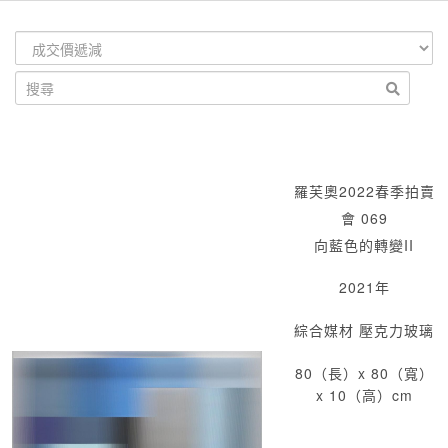
羅芙奧2022春季拍賣
會 069
向藍色的轉變II
2021年
綜合媒材 壓克力玻璃
80（長）x 80（寬）
x 10（高）cm