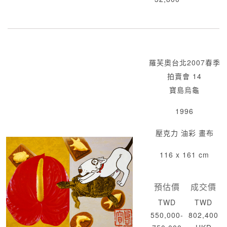
羅芙奧台北2007春季
拍賣會 14
寶島烏龜
1996
壓克力 油彩 畫布
116 x 161 cm
預估價
成交價
TWD
TWD
550,000-
802,400