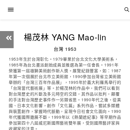
楊茂林 YANG Mao-lin
台灣 1953
1953年生於台灣彰化。1979畢業於台北文化大學美術系，
1985年為台北畫派創始成員並推選為第一任會長。1991年
榮獲第一屆雄獅美術創作新人獎。展覽紀錄豐富，如：1987
年第一次個展於台北市立美術館，1990參加台灣省立美術館
舉辦的「台灣三百年作品展」，1995年於義大利羅馬舉行的
「台灣當代藝術展」等。於楊茂林的作品中，我們可以看到
對台灣歷史的片斷及多元時空的交錯，其作品以批判，顛覆
的手法對台灣歷史事件作一另類省思。1990年代之後，從美
國、日本文化影響，創作「文化篇」系列作品，嘗試多媒體
與裝置創作，掌握時代脈動，呈現今日社會文化面向。1990
年代獲國際邀展不斷，1999年以《熱蘭遮紀事》等早期作品
參加第四十八屆威尼斯國際藝術雙年展，受到國際藝評家與
收藏家的注意。