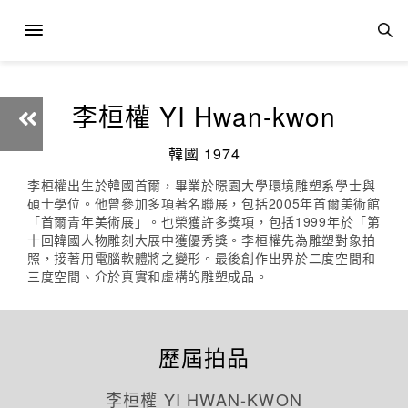
李桓權 YI Hwan-kwon
韓國 1974
李桓權出生於韓國首爾，畢業於暻園大學環境雕塑系學士與
碩士學位。他曾參加多項著名聯展，包括2005年首爾美術館
「首爾青年美術展」。也榮獲許多獎項，包括1999年於「第
十回韓國人物雕刻大展中獲優秀獎。李桓權先為雕塑對象拍
照，接著用電腦軟體將之變形。最後創作出界於二度空間和
三度空間、介於真實和虛構的雕塑成品。
歷屆拍品
李桓權 YI HWAN-KWON