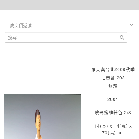
羅芙奧台北2009秋季
拍賣會 203
無題
2001
玻璃纖維著色 2/3
14(長) x 14(寬) x
70(高) cm