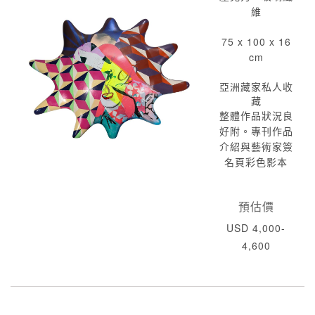
維
75 x 100 x 16
cm
亞洲藏家私人收
藏
整體作品狀況良
好附。專刊作品
介紹與藝術家簽
名頁彩色影本
預估價
USD 4,000-
4,600