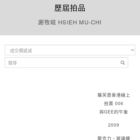
歷屆拍品
謝牧岐 HSIEH MU-CHI
羅芙奧香港線上
拍賣 006
與GEE的午後
2009
壓克力、玻璃纖