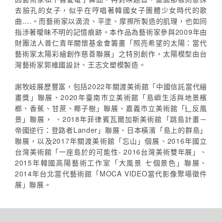
去臉孔的女子，似乎在哼唱著韓國女子團體少女時代的歌
曲....。而藝術家以滴流、平塗、摩擦所製造的肌理，也如同
指涉著曖昧不明的記憶痕跡。本作品為藝術家參與2009年由
財團法人普仁青年關懷基金會籌畫「照亮希望的太陽：當代
藝術家太陽彩繪創作慈善聯展」之特別創作，太陽模型由台
灣藝術家郭維國設計、王志文塑模製造。
謝牧岐展歷豐富，包括2022年關渡美術館「中國信託當代繪
畫獎」聯展、2020年臺南市立美術館「島嶼生活與地景檳
榔、香蕉、甘蔗、椰子樹」聯展、嘉義市立美術館「辶反風
景」聯展， 、2018年菲律賓瓦爾加斯美術館「跳島計畫－
帝國逆行：登路者Lander」聯展、日本橫濱「島上的群島」
聯展，以及2017年關渡美術館「忘山」個展、2016年國立
台灣美術館「一座島於的可能性- 2016台灣美術雙年展」、
2015年韓國高陽藝術工作室「大風景 七個景色」聯展、
2014年台北當代藝術館「MOCA VIDEO當代影像聚場徵件
展」聯展。