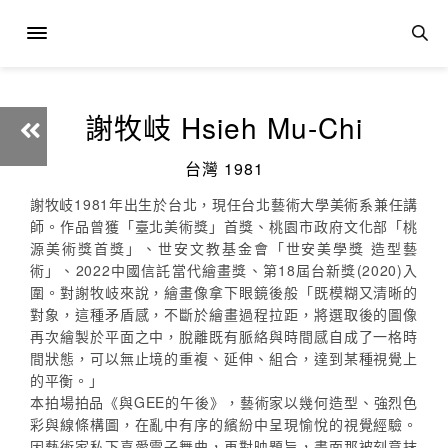
謝牧岐 Hsieh Mu-Chi
台灣 1981
謝牧岐1981年出生於台北，現任台北藝術大學美術系兼任講
師。作品曾獲「臺北美術獎」首獎、桃園市政府文化部「桃
源美術獎首獎」、世安文教基金會「世安美學獎 造型藝
術」、2022中國信託當代繪畫獎、第18屆台新獎(2020)入
圍。對謝牧岐來說，繪畫像拿下眼鏡後般「既模糊又清晰的
對象，這種矛盾感，不斷於繪畫過程拉距，將選取後的圖像
再次繪製於平面之中，脫離既有脈絡與時間感自成了一格時
間狀態，可以無止境的重複、延伸、組合，達到某種視覺上
的平衡。」
本拍場拍品《與GEE的午後》，藝術家以幾何造型、強烈色
彩與線條構圖，在亂中有序的繽紛中呈現愉悅的視覺經驗。
因藝術家私下喜愛電子舞曲，再對映題旨，畫面那被刻意抹