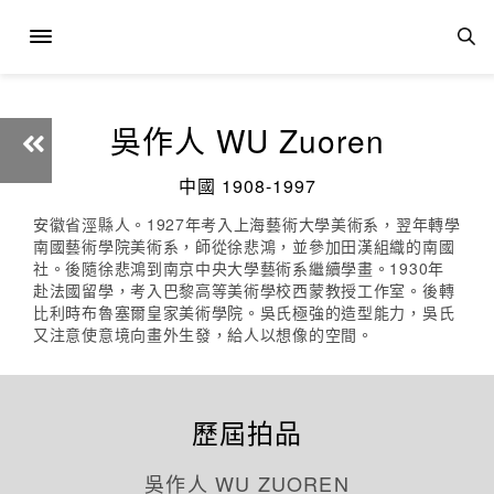
吳作人 WU Zuoren
中國 1908-1997
安徽省涇縣人。1927年考入上海藝術大學美術系，翌年轉學
南國藝術學院美術系，師從徐悲鴻，並參加田漢組織的南國
社。後隨徐悲鴻到南京中央大學藝術系繼續學畫。1930年
赴法國留學，考入巴黎高等美術學校西蒙教授工作室。後轉
比利時布魯塞爾皇家美術學院。吳氏極強的造型能力，吳氏
又注意使意境向畫外生發，給人以想像的空間。
歷屆拍品
吳作人 WU ZUOREN