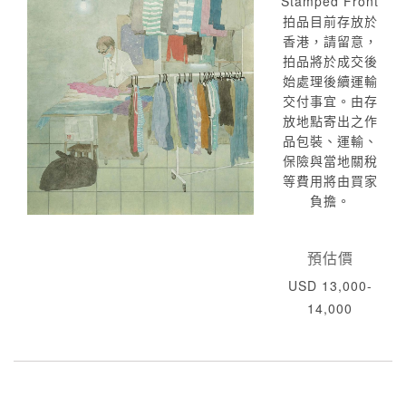
Stamped Front
拍品目前存放於
香港，請留意，
拍品將於成交後
始處理後續運輸
交付事宜。由存
放地點寄出之作
品包裝、運輸、
保險與當地關稅
等費用將由買家
負擔。
預估價
USD 13,000-
14,000