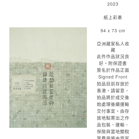
2023
紙上彩墨
94 x 73 cm
亞洲藏家私人收
藏
此件作品狀況良
好。附保證書
簽名於作品正面
Signed Front
拍品目前存放於
香港，請留意，
拍品將於成交後
始處理後續運輸
交付事宜。由存
放地點寄出之作
品包裝、運輸、
保險與當地關稅
等費用將由買家