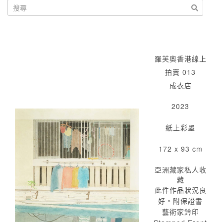
羅芙奧香港線上
拍賣 013
成衣店
2023
紙上彩墨
172 x 93 cm
亞洲藏家私人收
藏
此件作品狀況良
好。附保證書
藝術家鈐印