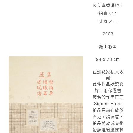
羅芙奧香港線上
拍賣 014
走廊之二
2023
紙上彩墨
94 x 73 cm
亞洲藏家私人收
藏
此件作品狀況良
好。附保證書
簽名於作品正面
Signed Front
拍品目前存放於
香港，請留意，
拍品將於成交後
始處理後續運輸