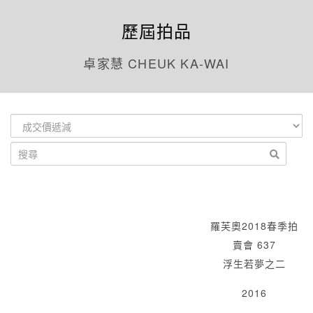
歷屆拍品
卓家慧 CHEUK KA-WAI
羅芙奧2018春季拍
賣會 637
浮生若夢之二
2016