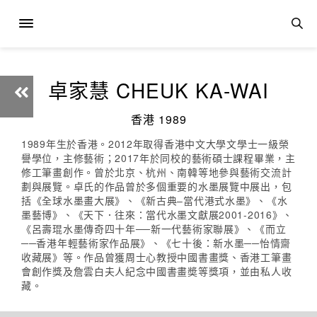
卓家慧 CHEUK KA-WAI
香港 1989
1989年生於香港。2012年取得香港中文大學文學士一級榮
譽學位，主修藝術；2017年於同校的藝術碩士課程畢業，主
修工筆畫創作。曾於北京、杭州、南韓等地參與藝術交流計
劃與展覽。卓氏的作品曾於多個重要的水墨展覽中展出，包
括《全球水墨畫大展》、《新古典–當代港式水墨》、《水
墨藝博》、《天下．往來：當代水墨文獻展2001-2016》、
《呂壽琨水墨傳奇四十年──新一代藝術家聯展》、《而立
──香港年輕藝術家作品展》、《七十後：新水墨──怡情齋
收藏展》等。作品曾獲周士心教授中國書畫獎、香港工筆畫
會創作獎及詹雲白夫人紀念中國書畫奬等獎項，並由私人收
藏。