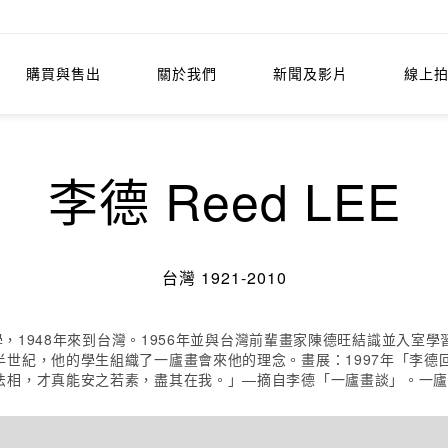
購買與售出
關於我們
新聞及影片
線上
李德 Reed LEE
台灣 1921-2010
大學，1948年來到台灣。1956年並與台灣前輩畫家陳德旺結識並入
世紀，他的學生組織了一廬畫會來他的理念。畫展：1997年「李德回
相，才真能安之若素，盡其在我。」—摘自李德「一廬畫談」。一廬畫