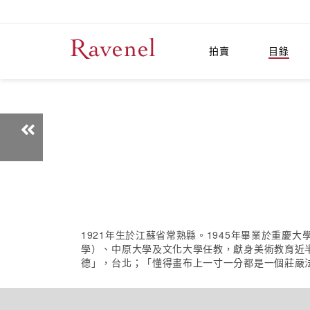
拍賣
目錄
1921年生於江蘇省常熟縣。1945年畢業於重慶
學）、中原大學及文化大學任教，獻身美術教育近半
德」，台北；「懂得畫布上一寸一分都是一個莊嚴法