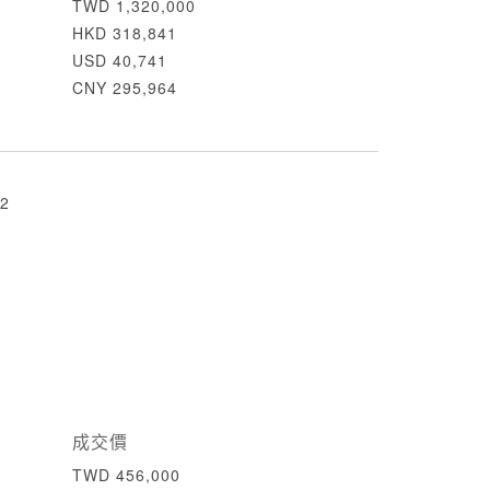
TWD 1,320,000
HKD 318,841
USD 40,741
CNY 295,964
2
成交價
TWD 456,000