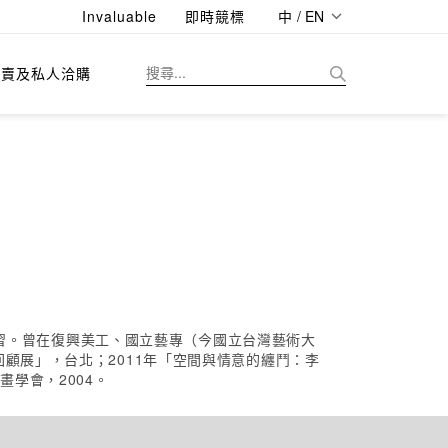
Invaluable
即時競標
中 / EN
拍賣及私人洽購
室學習。曾在復興美工、國立藝專（今國立台灣藝術大
顧展」，台北；2011年「空間與情意的纏鬥：李
學會，2004。