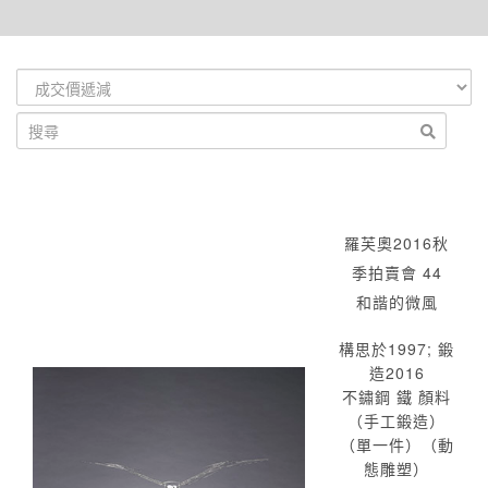
羅芙奧2016秋
季拍賣會 44
和諧的微風
構思於1997; 鍛
造2016
不鏽鋼 鐵 顏料
（手工鍛造）
（單一件）（動
態雕塑）