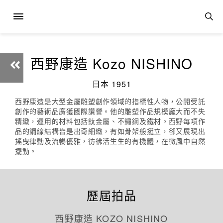
西野康造 Kozo NISHINO
日本 1951
西野康造是大型金屬雕塑創作領域的指標性人物，公開受託
創作的藝術品廣獲國際讚譽。他的雕塑作品規模龐大而不失
精緻，運用的材料包括鈦金屬、不鏽鋼及鐵材。西野每項作
品的鋼線結構皆是出奇細緻，有如骨架般挺立，卻又展現出
搖曳律動及流暢優雅，彷彿活生生的有機體，在微風中自然
擺動。
歷屆拍品
西野康造 KOZO NISHINO