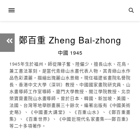
鄭百重 Zheng Bai-zhong
中國 1945
1945年生於福州，師從陳子奮、陸儼少，擅長山水、花鳥，
兼工書法篆刻，是當代青綠山水畫代表人物，其青綠山水作
品色彩濃麗，描繪出瑰麗山水景緻。現任福建省畫院名譽院
長、香港中文大學（深圳）教授、中國國家畫院研究員、山
水畫導師工作室導師、廈門大學教授、閩江學院教授、北京
榮寶齋畫院山水畫導師。曾於日本、韓國、新加坡、美國、
法國、台灣等地舉辦畫展三十餘次。編著出版有《中國美術
史略》、《中國畫大講堂》、《百重山水》、《鄭百重畫
集》、《百重世界》、《中國近現代名家畫集──鄭百重》
等二十多項著作。